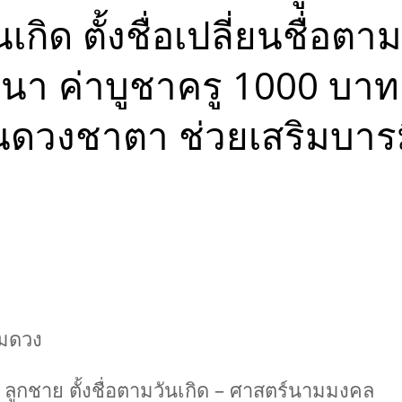
ด้วย
เกิด ตั้งชื่อเปลี่ยนชื่อ
 ลัคนา
่อนจุด
กพร่อง
คนา ค่าบูชาครู 1000 บา
า
นดวงชาตา ช่วยเสริมบารมี
ริมดวง
าว ลูกชาย ตั้งชื่อตามวันเกิด – ศาสตร์นามมงคล