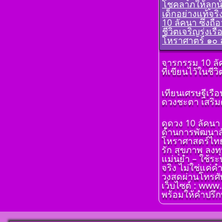
โชคลาภให้ลูก
เรียนรู้โดยไม่
เด็กอย่างแท้จริ
โดย สอ้าน นา
10 ลัคนา ซึ่งถื
พูล (สีดิน) บทที
ชีวิตเจริญรุ่งเ
ดวงดาวและเ
โหราศาตร์ ๑๐ ล
แทนดาว
ตั้งชื่อมงคลคน
โ ห ร า ส า ด 
จารกรรม 10 ล
จันทร์ ตั้งชื่อดี 
เรียนรู้โดยไม่
ที่เขียนไว้ในชี
มงคล ชื่อมงคล ต
โดย สอ้าน นา
เลขศาสตร์ มห
พูล (สีดิน) บทที
เทียนเศรษฐีเรื
พลังดาวพระเค
ของดวง ๑๒ ราศ
ดวงชะตา เสริมด
ตั้งดวงถอดดาว
โ ห ร า ส า ด 
โหราศาตร์ ๑๐
เรียนรู้โดยไม่
ออกมาเป็นจุดอ
ดูดวง 10 ลัคนา
โดย สอ้าน นา
แข็งแก้ไขข้อบ
ด้านการพัฒนาสั
พูล(สีดิน) บทที่
ในพื้นดวงชาต
โหราศาสตร์ไทย 1
การนำเอาดวง 
รัก สุขภาพ ลงทุ
ตั้งชื่อมงคลคน
จักรมาเพื่อพย
แม่นยำ – ใช้ระ
อังคาร ตั้งชื่อดี
โ ห ร า ส า ด 
จริง ไม่ใช่แค่ค
มงคล ชื่อมงคล ต
เรียนรู้โดยไม่
วงสดผ่านโทรศัพ
เลขศาสตร์ มห
โดย สอ้าน นา
เว็บไซต์ : www
พลังดาวพระเค
พูล(สีดิน) บทที
พร้อมให้คำปรึกษ
ตั้งดวงถอดดาว
ทักษา
โหราศาตร์ ๑๐
ออกมาเป็นจุดอ
โ ห ร า ส า ด 