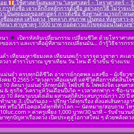
น้อย
ใช้ศาสตร์ผสมผสาน “เลขศาสตร์ – โหราศาสตร์ – วันเดื
ต้องถาม)
ง การตั้งชื่อ เจาะลึกถึงหลักการตั้งชื่อ อย่างถูกวิธี ไม่ว
คเพชร
อว่าเป็นสุดยอดของศาสตร์ การตั้งชื่อ ซึ่งท่านสามารถกำหนดให
่ ๓
รืองชื่อมงคล เสริมดวง โชคลาภ สุขภาพ เงินทอง ทั้งลูกสาว-ลู
ลขหมาย
ัคนา ค่าบูชาครู 1000 บาท ถอดดาวแก้ไขจุดอ่อนในดวงชาตา 
เกิดวัน
(ฉบับ
ัคนา
เปิดรหัสลับเปลี่ยนกรรม เปลี่ยนชีวิต ด้วยโหราศาส
เป็น
ต้องถาม)
วิตของเรา และเราคือผู้ที่สามารถเปลี่ยนมัน… ถ้ารู้วิธีจารกรร
ั้งชื่อ
คเพชร
าทักษา
่ ๔ ที่มา
อนคำ เทียนมหาชัยมงคล เทียนนพเก้า บรรจุดวงชาตา สะเดาะ
ราะห์
ีจักร
วงา ตําราโบราณ บูชาเทียน วัน ไหน ดี ข้างขึ้น ข้างแรม
ด้วย
(ฉบับ
 ลัคนา
ต้องถาม)
่อนจุด
 แม่นยำ ครบทุกมิติชีวิต อาจารย์กฤตพล แสงซื่อ – ผู้เชี
คเพชร
กพร่อง
งคม ปี 2565 > “ดวงดาวคือแผนที่ แต่ชีวิตคือการตัดสินใ
 ๕
า
0 ลัคนา (แม่นยำลึกทุกมิติ) ไพ่ยิปซี & ไพ่พลังจิต เลขศาส
๘ ราศี
น & ธุรกิจ วิเคราะห์วันเดือนปีเกิด + เวลาตกฟาก + ชื่อ–น
เกิดวัน
ากรณ์
บบ 10 ลัคนาแบบดั้งเดิม ผสานสถิติประสบการณ์กว่า 20 ปี 
 เป็น
(ฉบับ
ำทำนาย 3. เป็นกันเอง – ปรึกษาได้ทุกเรื่อง ตั้งแต่เส้นทา
ั้งชื่อ
ต้องถาม)
ท์ หรือวิดีโอคอลได้ทุกที่ทั่วโลก — นัดหมาย/สอบถาม โท
าทักษา
คเพชร
.10luc.com > ค่าครูเพียง 1,000 บาท/30 นาที – รับจำนวน
ราะห์
่ ๖ ดวง
าทุกปัญหาเรื่องดวง เปิดประตูสู่โอกาสใหม่ ๆ ด้วยพลังดวงดา
ด้วย
 ลัคนา
่อนจุด
(ฉบับ