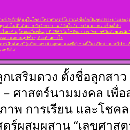
กพร่อง
ต้องถาม)
า
คเพชร
่ ๗ ดวง
เกิดวัน
ป็นมงคล
ห์ (หรือที่คุ้นหูในโคลงโหราศาสตร์โบราณ) ซึ่งถือเป็นจุดเปราะบางและจุด
อ เลข
่แล้วไม่ดี” เกิดจาก ปัจจัยกายภาพ / จิตใจ / การเงิน มากกว่าเรื่องลี้ลับ
(ฉบับ
ษา พลัง
ต้องถาม)
จไทยเข้าสู่โหมดเสี่ยงขั้นสูง ปี 2569 ไม่ใช่ปีของการ “ขยายชีวิตด้วยเครดิ
 ตั้ง
คเพชร
้มเหลว และวนลูปซ้ำ ๆ ต้องทำอย่างไร
วยโหรา
่ ๘ ดวง
สิบลัคนา” (ฉบับอาจารย์ กฤตพล แสงซื่อ) ช่วงนี้ใครเปิดข่าวมากไป จะเริ่มส
นา ออกมา
อดยังไง”
แข็ง
(ฉบับ
องในพื้น
ต้องถาม)
คเพชร
เกิดวัน
่อลูกเสริมดวง ตั้งชื่อลูกสา
่ ๙ ดวง
อดี เป็น
อดวง
ั้งชื่อ
าทักษา
ิด – ศาสตร์นามมงคล เพื่
(ฉบับ
ราะห์
ต้องถาม)
ด้วย
คเพชร
 ลัคนา
ุขภาพ การเรียน และโชคล
่ ๑๐ ดวง
่อนจุด
กพร่อง
า
สตร์ผสมผสาน “เลขศาสตร
เกิดวัน