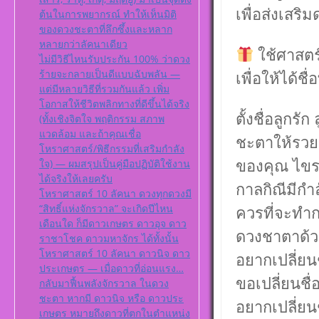
เพื่อส่งเสร
ต้นในการพยากรณ์ ทำให้เห็นมิติ
ของดวงชะตาที่ลึกซึ้งและหลาก
หลายกว่าลัคนาเดียว
ใช้ศาสตร
ไม่มีวิธีไหนรับประกัน 100% ว่าดวง
ร้ายจะกลายเป็นดีแบบฉับพลัน —
เพื่อให้ได้ช
แต่มีหลายวิธีที่รวมกันแล้ว เพิ่ม
โอกาสให้ชีวิตพลิกทางที่ดีขึ้นได้จริง
ตั้งชื่อลูกร
(ทั้งเชิงจิตใจ พฤติกรรม สภาพ
แวดล้อม และถ้าคุณเชื่อ
ชะตาให้รวย 
โหราศาสตร์/พิธีกรรมที่เสริมกำลัง
ของคุณ ไขรห
ใจ) — ผมสรุปเป็นคู่มือปฏิบัติใช้งาน
ได้จริงให้เลยครับ
กาลกิณีมีกำ
โหราศาสตร์ 10 ลัคนา ดวงทุกดวงมี
“สิทธิ์แห่งจักรวาล” จะเกิดปีไหน
ควรที่จะทำก
เดือนใด ก็มีดาวเกษตร ดาวอุจ ดาว
ดวงชาตาด้
ราชาโชค ดาวมหาจักร ได้ทั้งนั้น
โหราศาสตร์ 10 ลัคนา ดาวนิจ ดาว
อยากเปลี่ยนช
ประเกษตร — เมื่อดาวที่อ่อนแรง…
ขอเปลี่ยนชื
กลับมาฟื้นพลังจักรวาล ในดวง
ชะตา หากมี ดาวนิจ หรือ ดาวประ
อยากเปลี่ยนช
เกษตร หมายถึงดาวที่ตกในตำแหน่ง