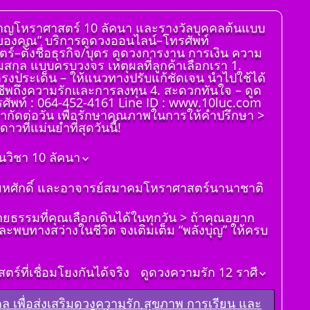
่ยวชาญโหราศาสตร์ 10 ลัคนา และรางวัลบุคคลต้นแบบ
จของคุณ” บริการดูดวงออนไลน์–โทรศัพท์
ตร์–ตั้งชื่อธุรกิจ/บุตร ดูดวงการงาน การเงิน ความ
ามสกุล แบบครบวงจร เหตุผลที่ลูกค้าเลือกเรา 1.
ตรงประเด็น – ให้แนวทางปรับแก้ชัดเจน นำไปใช้ได้
งอาชีพถึงความรักและการลงทุน 4. สะดวกทันใจ – ดูด
รศัพท์ : 064-452-4161 Line ID : www.10luc.com
จำกัดต่อวัน เพื่อรักษาคุณภาพในการให้คำปรึกษา >
วที่แม่นยำที่สุดวันนี้!
นวิชา 10 ลัคนา
ิติมหศักดิ์ และอาจารย์สมาคมโหราศาสตร์นานาชาติ
ายธรรมที่คุณเลือกเดินได้ในทุกวัน > ถ้าคุณอยาก
ละพบทางสว่างในชีวิต จงเติมเต็ม “พลังบุญ” ให้ครบ
์ที่เชื่อมโยงกันได้จริง
ดูดวงความรัก 12 ราศี
ดูดวงราศีเมษ
มงคล เพื่อส่งเสริมดวงความรัก สุขภาพ การเรียน และ