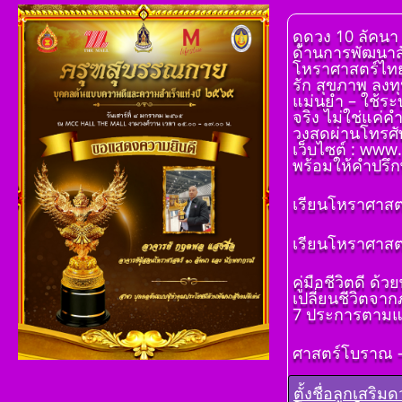
ดูดวง 10 ลัคนา
ด้านการพัฒนาสั
โหราศาสตร์ไทย 1
รัก สุขภาพ ลงทุ
แม่นยำ – ใช้ระ
จริง ไม่ใช่แค่ค
วงสดผ่านโทรศัพ
เว็บไซต์ : www
พร้อมให้คำปรึกษ
เรียนโหราศาสตร
โ ห ร า ส า ด 
เรียนโหราศาสตร
เรียนรู้โดยไม่
โดย สอ้าน นา
คู่มือชีวิตดี 
พูล(สีดิน) บทที
เปลี่ยนชีวิตจา
โ ห ร า ส า ด 
7 ประการตามแ
เรียนรู้โดยไม่
โดย สอ้าน นา
ศาสตร์โบราณ – 
พูล(สีดิน) บทที่ 
ฐาน
ตั้งชื่อลูกเสริ
โ ห ร า ส า ด 