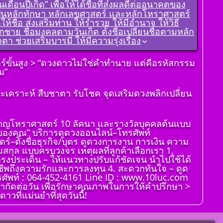
อนปีเกิด” เพื่อให้ได้ชื่อที่ส่งผลดีต่ออนาคตของ
ดูดวงราศีพฤษภ
่าจะเป็นหลักทักษา หลักเลขศาสตร์ และหลักโหราศาสตร์
ดูดวง ราศีเมถุน
้ชื่อ ส่งเสริมท่าน ให้ร่ำรวย ให้มีอำนาจ ให้วิธี
กชาย ชื่อมงคลตามวันเกิด ตั้งชื่อเปลี่ยนชื่อตามหลัก
ดูดวง ราศีกรกฎ
ช่วยเสริมบารมี ให้มีความรุ่งเรื่อง
ดูดวง ราศีสิงห์
ดูดวง ราศีกันย์
ตร์ขั้นสูง > “ดวงดาวไม่ใช่คำทำนาย แต่คือรหัสกรรม
ม”
ดูดวงราศีตุลย์
ดูดวง ราศีพิจิก
เคราะห์ สืบชาตา รับโชค จุดเสริมดวงพลิกเปลี่ยน
ดูดวง ราศีธนู
ดูดวง ราศีมังกร
่ยวชาญโหราศาสตร์ 10 ลัคนา และรางวัลบุคคลต้นแบบ
จของคุณ” บริการดูดวงออนไลน์–โทรศัพท์
ราศีมีน
ตร์–ตั้งชื่อธุรกิจ/บุตร ดูดวงการงาน การเงิน ความ
ดูดวง ราศีกุมภ์
ามสกุล แบบครบวงจร เหตุผลที่ลูกค้าเลือกเรา 1.
ตรงประเด็น – ให้แนวทางปรับแก้ชัดเจน นำไปใช้ได้
งอาชีพถึงความรักและการลงทุน 4. สะดวกทันใจ – ดูด
รศัพท์ : 064-452-4161 Line ID : www.10luc.com
จำกัดต่อวัน เพื่อรักษาคุณภาพในการให้คำปรึกษา >
วที่แม่นยำที่สุดวันนี้!