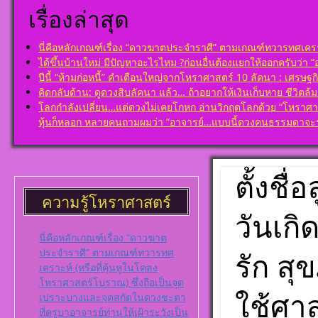
แข็งแก้ไขข้อบ
เรียนรู้โดยไม่
เรื่องล่าสุด
ในพื้นดวงชาต
โดย สอ้าน นา
พูล(สีดิน) บทที
ตั้งชื่อมงคลคน
ราศีจักร
พุธ ตั้งชื่อดี เ
นี่คือหลักเกณฑ์เรื่อง “ดาวฆาตประจำราศี” ตามเกณฑ์ทวารทศเคราะ
ชื่อมงคล ตั้งชื่
ได้ขึ้นบ้านใหม่ มีปัญหาอะไรไหม ?ก่อนอื่นต้องแยกให้ออกครับว่า “อยู
โ ห ร า ส า ด 
ศาสตร์ มหาทัก
เรียนรู้โดยไม่
ปีนี้ “ห้ามก่อหนี้” คำเตือนใหญ่จากโหราศาสตร์ 10 ลัคนา : เศรษฐกิ
ดาวพระเคราะห์
โดย สอ้าน นา
คิดกลับด้าน: ดูดวงสิบลัคนา แล้ว… ถ้าอยากให้เงินเก็บหาย ชีวิตล
ดวงถอดดาวด้
พูล(สีดิน) บทที
โลกกำลังเปลี่ยน…แต่ดวงไม่เคยโกหก อ่านวิกฤตโลกด้วย “โหราศาสตร์
ศาตร์ ๑๐ ลัค
เกษตร
หุ้นก็หลอก หลายคนถามผมว่า “อาจารย์…แบบนี้ดวงคนธรรมดาจะร
เป็นจุดอ่อนจุด
โ ห ร า ส า ด 
แก้ไขข้อบกพร่
เรียนรู้โดยไม่
ดวงชาตา
โดย สอ้าน นา
ตั้งชื่อมงคลคน
ตั้งชื
พูล(สีดิน) บทที
พฤหัสบดี ตั้งชื่
ปรเกษตร (หรื
มงคล ชื่อมงคล ต
ความรู้โหราศาสตร์
ประ)
เลขศาสตร์ มห
วันเก
โ ห ร า ส า ด 
พลังดาวพระเค
เรียนรู้โดยไม่
ตั้งดวงถอดดาว
นี่คือหลักเกณฑ์เรื่อง “ดาวฆาต
โดย สอ้าน นา
โหราศาตร์ ๑๐
ประจำราศี” ตามเกณฑ์ทวารทศ
รัก ส
พูล(สีดิน) บทที
ออกมาเป็นจุดอ
เคราะห์ (หรือที่คุ้นหูในโคลง
มหาอุจ
แข็งแก้ไขข้อบ
โหราศาสตร์โบราณ) ซึ่งถือเป็นจุด
ในพื้นดวงชาต
ใช้ศา
เปราะบางและจุดสกัดในดวงชะตา
ตั้งชื่อมงคลคน
ที่ครูบาอาจารย์ท่านให้เฝ้าระวังเป็น