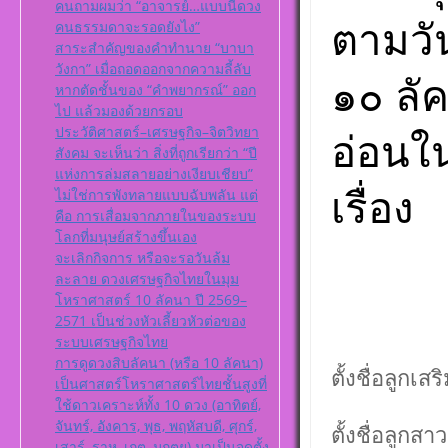
คนถามผมว่า “อาจารย์…แบบนี้ดวง
ตั้งดวงถอดดาว
ตามวัน
โหราศาตร์ ๑๐
คนธรรมดาจะรอดยังไง”
ออกมาเป็นจุดอ
สาระสำคัญของคำทำนาย “บาบา
แข็งแก้ไขข้อบ
วังกา” เมื่อถอดออกจากความลี้ลับ
๑๐ ลั
ในพื้นดวงชาต
หากตัดชั้นของ “คำพยากรณ์” ออก
ไป แล้วมองด้วยกรอบ
ประวัติศาสตร์–เศรษฐกิจ–จิตวิทยา
อ่อนใ
สังคม จะเห็นว่า สิ่งที่ถูกเรียกว่า “ปี
แห่งการล่มสลายอย่างเงียบเชียบ”
เรื่อง
ไม่ใช่การพังทลายแบบฉับพลัน แต่
คือ การเสื่อมจากภายในของระบบ
โลกที่มนุษย์สร้างขึ้นเอง
จะเลิกกิจการ หรือจะรอวันล้ม
ละลาย ดวงเศรษฐกิจไทยในมุม
โหราศาสตร์ 10 ลัคนา ปี 2569–
2571 เป็นช่วงหัวเลี้ยวหัวต่อของ
ระบบเศรษฐกิจไทย
การดูดวงสิบลัคนา (หรือ 10 ลัคนา)
ตั้งชื่อลูกเส
เป็นศาสตร์โหราศาสตร์ไทยชั้นสูงที่
ใช้ดาวเคราะห์ทั้ง 10 ดวง (อาทิตย์,
จันทร์, อังคาร, พุธ, พฤหัสบดี, ศุกร์,
ตั้งชื่อลูกส
เสาร์, ราหู, เกตุ, มฤตยู) มาเป็นจุดตั้ง