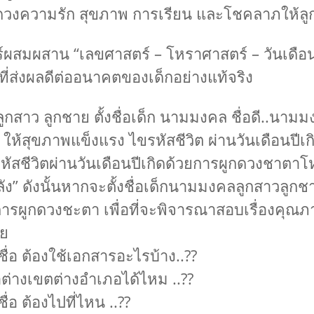
ิมดวงความรัก สุขภาพ การเรียน และโชคลาภให้ลู
์ผสมผสาน “เลขศาสตร์ – โหราศาสตร์ – วันเดือนป
ื่อที่ส่งผลดีต่ออนาคตของเด็กอย่างแท้จริง
ัก ลูกสาว ลูกชาย ตั้งชื่อเด็ก นามมงคล ชื่อดี..นาม
ให้สุขภาพแข็งแรง ไขรหัสชีวิต ผ่านวันเดือนปีเ
ัสชีวิตผ่านวันเดือนปีเกิดด้วยการผูกดวงชาตาโ
ลัง” ดังนั้นหากจะตั้งชื่อเด็กนามมงคลลูกสาวล
ารผูกดวงชะตา เพื่อที่จะพิจารณาสอบเรื่องคุณ
วย
ื่อ ต้องใช้เอกสารอะไรบ้าง..??
่อต่างเขตต่างอำเภอได้ไหม ..??
ื่อ ต้องไปที่ไหน ..??