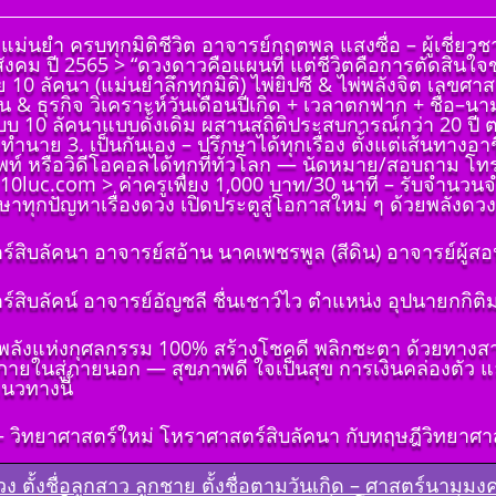
 แม่นยำ ครบทุกมิติชีวิต อาจารย์กฤตพล แสงซื่อ – ผู้เชี
งคม ปี 2565 > “ดวงดาวคือแผนที่ แต่ชีวิตคือการตัดสินใ
0 ลัคนา (แม่นยำลึกทุกมิติ) ไพ่ยิปซี & ไพ่พลังจิต เลขศาส
น & ธุรกิจ วิเคราะห์วันเดือนปีเกิด + เวลาตกฟาก + ชื่อ–น
บบ 10 ลัคนาแบบดั้งเดิม ผสานสถิติประสบการณ์กว่า 20 ปี 
ำทำนาย 3. เป็นกันเอง – ปรึกษาได้ทุกเรื่อง ตั้งแต่เส้นทา
ท์ หรือวิดีโอคอลได้ทุกที่ทั่วโลก — นัดหมาย/สอบถาม โท
.10luc.com > ค่าครูเพียง 1,000 บาท/30 นาที – รับจำนวน
าทุกปัญหาเรื่องดวง เปิดประตูสู่โอกาสใหม่ ๆ ด้วยพลังดวงดา
์สิบลัคนา อาจารย์สอ้าน นาคเพชรพูล (สีดิน) อาจารย์ผู้สอ
(ฉบับ
์สิบลัคน์ อาจารย์อัญชลี ชื่นเชาว์ไว ตำแหน่ง อุปนายกก
ต้องถาม)
คเพชร
ด้วยพลังแห่งกุศลกรรม 100% สร้างโชคดี พลิกชะตา ด้วยทางส
่ ๑ บทนำ
กภายในสู่ภายนอก — สุขภาพดี ใจเป็นสุข การเงินคล่องตัว แ
(ฉบับ
นวทางนี้
ต้องถาม)
คเพชร
วิทยาศาสตร์ใหม่ โหราศาสตร์สิบลัคนา กับทฤษฎีวิทยาศาสตร
๒ พื้น
มดวง ตั้งชื่อลูกสาว ลูกชาย ตั้งชื่อตามวันเกิด – ศาสตร์นาม
(ฉบับ