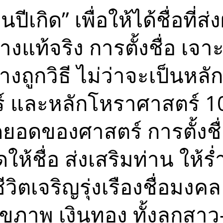
 เป็นมงคล
อ เลข
อนปีเกิด” เพื่อให้ได้ชื่อท
ษา พลัง
 ตั้ง
วยโหรา
่างแท้จริง การตั้งชื่อ เจา
นา ออกมา
แข็ง
องในพื้น
ย่างถูกวิธี ไม่ว่าจะเป็นหล
เกิดวัน
 และหลักโหราศาสตร์ 10 ล
 เป็นมงคล
อ เลข
ษา พลัง
ดยอดของศาสตร์ การตั้งชื
 ตั้ง
วยโหรา
นา ออกมา
แข็ง
ห้ชื่อ ส่งเสริมท่าน ให้ร
องในพื้น
ีชีวิตเจริญรุ่งเรืองชื่อมง
เกิดวัน
ี เป็น
ั้งชื่อ
ขภาพ เงินทอง ทั้งลูกสาว
าทักษา
ราะห์