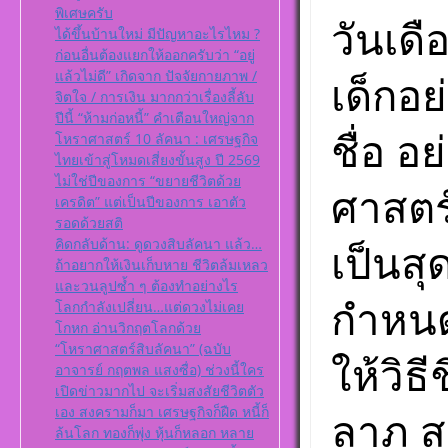
ศุกร์ ตั้งชื่อดี
พิเศษครับ
ชื่อมงคล ตั้งชื่
วันเดื
ได้ขึ้นบ้านใหม่ มีปัญหาอะไรไหม ?
ศาสตร์ มหาทัก
ดาวพระเคราะห์
ก่อนอื่นต้องแยกให้ออกครับว่า “อยู่
ดวงถอดดาวด้
แล้วไม่ดี” เกิดจาก ปัจจัยกายภาพ /
เด็กอย
ศาตร์ ๑๐ ลัค
จิตใจ / การเงิน มากกว่าเรื่องลี้ลับ
เป็นจุดอ่อนจุด
ปีนี้ “ห้ามก่อหนี้” คำเตือนใหญ่จาก
แก้ไขข้อบกพร่
ชื่อ อ
โหราศาสตร์ 10 ลัคนา : เศรษฐกิจ
ดวงชาตา
ไทยเข้าสู่โหมดเสี่ยงขั้นสูง ปี 2569
ตั้งชื่อมงคลคน
ไม่ใช่ปีของการ “ขยายชีวิตด้วย
ศาสตร์
เสาร์ ตั้งชื่อดี
เครดิต” แต่เป็นปีของการ เอาตัว
ชื่อมงคล ตั้งชื่
รอดด้วยสติ
ศาสตร์ มหาทัก
คิดกลับด้าน: ดูดวงสิบลัคนา แล้ว…
เป็นสุ
ดาวพระเคราะห์
ดวงถอดดาวด้
ถ้าอยากให้เงินเก็บหาย ชีวิตล้มเหลว
ศาตร์ ๑๐ ลัค
และวนลูปซ้ำ ๆ ต้องทำอย่างไร
เป็นจุดอ่อนจุด
กำหนดใ
โลกกำลังเปลี่ยน…แต่ดวงไม่เคย
แก้ไขข้อบกพร่
โกหก อ่านวิกฤตโลกด้วย
ดวงชาตา
“โหราศาสตร์สิบลัคนา” (ฉบับ
ให้วิธ
ตั้งชื่อมงคลคน
อาจารย์ กฤตพล แสงซื่อ) ช่วงนี้ใคร
อาทิตย์ ตั้งชื่อด
เปิดข่าวมากไป จะเริ่มสงสัยชีวิตตัว
มงคล ชื่อมงคล ต
เอง สงครามก็มา เศรษฐกิจก็ฝืด หนี้ก็
ลาภ สุ
เลขศาสตร์ มห
ล้นโลก ทองก็พุ่ง หุ้นก็หลอก หลาย
พลังดาวพระเค