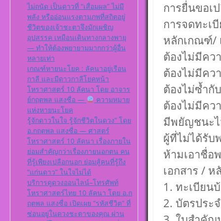
การยื่นขอเปลี
ไม่ถนัด เป็นดาวที่ “เสื่อมผล” ไม่มี
พลัง หรืออ่อนแรงตามภพที่สถิตอยู่
การจดทะเบียน
ชีวิตของเจ้าชะตาจึงมักเผชิญ
อุปสรรค เหมือนเดินทางกลางพายุ
หลักเกณฑ์/ 
— ทำให้ต้องพยายามมากกว่าผู้อื่น
ต้องไม่มีค
หลายเท่า
เกณฑ์หายนะโยค : ลัคนาอยู่เรือน
ต้องไม่มีค
กาลี และมีดาวกาลีโยคหน้า
ต้องไม่ซ้ำก
โหราศาสตร์ 10 ลัคนา โดย อาจาร
ย์กฤตพล แสงซื่อ —
ความหมาย
ต้องไม่มี
แห่งหายนะโยค
มีพยัญชนะไม
รู้จักดาวในใจ รู้จักชีวิตในดวง” โดย
อ.กฤตพล แสงซื่อ — ศาสตร์
ผู้ที่ไม่ได
โหราศาสตร์ 10 ลัคนา เรื่องภายใน
ย่อมสำคัญกว่าเรื่องภายนอกตน คน
ห้ามเอาชื่อ
ที่รู้เพียงเปลือกนอก ย่อมสู้คนที่รู้ถึง
เอกสาร / ห
“แก่นดาว” ในใจไม่ได้
บริการดูดวงออนไลน์–โทรศัพท์
1. ทะเบียน
โหราศาสตร์ไทย 10 ลัคนา โดย อ.ก
2. บัตรประ
ฤตพล แสงซื่อ เปิดเผย “รหัสชีวิต” ที่
ซ่อนอยู่ในดวงชะตาของคุณ ผ่าน
3. ใบสำคัญป