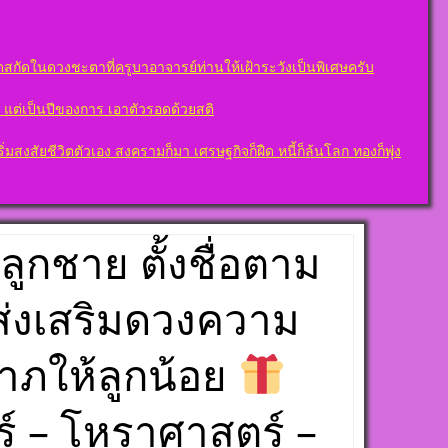
สกัดในดวงชะตาที่ครูบาอาจารย์ท่านให้เฝ้าระวังเป็นพิเศษครับ
ต” แต่เป็นปีของการ เอาตัวรอดด้วยสติ
งสัยชีวิตตัวเอง สงครามก็มา เศรษฐกิจก็ฝืด หนี้ก็ล้นโลก ทองก็พุ่ง
ว ลูกชาย ตั้งชื่อตาม
อส่งเสริมดวงความ
าภให้ลูกน้อย
์ – โหราศาสตร์ –