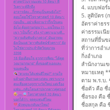
ศาสตร์โบราณแห่ง 10 ลัคนา ที่
4. แบบฟอร์
วิเคราะห์ลึกถึง
อาจารย์คะ…กิ๊กหนูเป็นคนยังไง?”
5. สูติบัตร
ตอบโดยใช้โหราศาสตร์ 10 ลัคนา:
ก่อนอื่น…อย่าเพิ่งถามว่ากิ๊กเป็นคน
อัตราค่าธร
ยังไง ต้องถามก่อนว่า… แน่ใจนะว่า
ค่าธรรมเนีย
เขา “เป็นกิ๊ก” จริง ๆ? เพราะบางที…
“ความสัมพันธ์บางดวง” มันอาจจะ
สถานที่ยื่นข
ยังเป็นแค่ “ดาวทับลัคน์ชั่วคราว” ยัง
ที่ว่าการอำ
ไม่ใช่ดาวประจำจิตวิญญาณ
3398
กิ่งอำเภอ
18 ข้อเตือนใจ จากการที่ผม “ได้ดูด
สำนักงานเข
วงมามากมาย” ทั้งของตัวเองและ
ของคนอื่น
หมายเหตุ **ส
“ดวงจะได้แฟนดีไหม?” ถามใจ
แล้วอย่าลืมถามดวง!คน เพราะบาง
ตาม พ.ร.บ. 
คนเสี่ยงดวงถูกรางวัลใหญ่ แต่เรื่อง
ชื่อตัว คือ 
แฟน…กลับโดนสาปจากดาวคู่ครอง!
—
โหราศาสตร์ 10 ลัคนา
ชื่อรอง คือ 
บอกได้ว่า: จุดดูแฟนดีไหม
ชื่อสกุล คือ
ผัวหนูจะกลับมาไหม?
โหราศาสตร์ 10 ลัคนา มีคำตอบ…