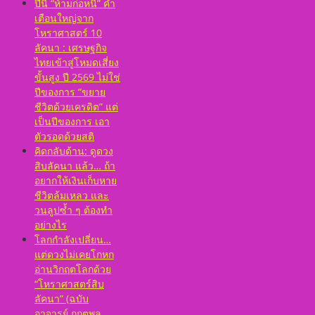
ปีนี้ “ห้ามก่อหนี้” คำ
เตือนใหญ่จาก
โหราศาสตร์ 10
ลัคนา : เศรษฐกิจ
ไทยเข้าสู่โหมดเสี่ยง
ขั้นสูง ปี 2569 ไม่ใช่
ปีของการ “ขยาย
ชีวิตด้วยเครดิต” แต่
เป็นปีของการ เอา
ตัวรอดด้วยสติ
คิดกลับด้าน: ดูดวง
สิบลัคนา แล้ว… ถ้า
อยากให้เงินเก็บหาย
ชีวิตล้มเหลว และ
วนลูปซ้ำ ๆ ต้องทำ
อย่างไร
โลกกำลังเปลี่ยน…
แต่ดวงไม่เคยโกหก
อ่านวิกฤตโลกด้วย
“โหราศาสตร์สิบ
ลัคนา” (ฉบับ
อาจารย์ กฤตพล