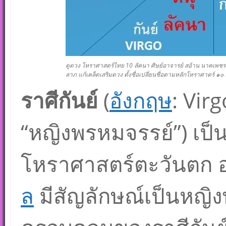
ดูดวง โหราศาสตร์ไทย 10 ลัคนา ศิษย์อาจารย์ สอ้าน นาคเพชรพูล
ลาภ แก้เคล็ดเสริมดวง ตั้งชื่อเปลี่ยนชื่อตามหลักโหราศาตร์ ๑
ราศีกันย์
(
อังกฤษ
:
Virg
“หญิงพรหมจรรย์”) เป็
โหราศาสตร์ตะวันตก อย
ล
มีสัญลักษณ์เป็นหญิง