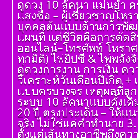
ดูดวง 10 ลัคนา แม่นยำ ค
แสงซื่อ – ผู้เชี่ยวชาญโห
บุคคลต้นแบบด้านการพัฒน
แผนที่ แต่ชีวิตคือการตัด
ออนไลน์–โทรศัพท์ โหราศ
ทุกมิติ) ไพ่ยิปซี & ไพ่พลัง
ดูดวงการงาน การเงิน ควา
วิเคราะห์วันเดือนปีเกิด 
แบบครบวงจร เหตุผลที่ลูกค
ระบบ 10 ลัคนาแบบดั้งเด
20 ปี ตรงประเด็น – ให้แ
จริง ไม่ใช่แค่คำทำนาย 3. 
ตั้งแต่เส้นทางอาชีพถึงค