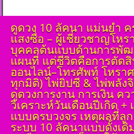
ดูดวง 10 ลัคนา แม่นยำ ค
แสงซื่อ – ผู้เชี่ยวชาญโห
บุคคลต้นแบบด้านการพัฒน
แผนที่ แต่ชีวิตคือการตัด
ออนไลน์–โทรศัพท์ โหราศ
ทุกมิติ) ไพ่ยิปซี & ไพ่พลัง
ดูดวงการงาน การเงิน ควา
วิเคราะห์วันเดือนปีเกิด 
แบบครบวงจร เหตุผลที่ลูกค
ระบบ 10 ลัคนาแบบดั้งเด