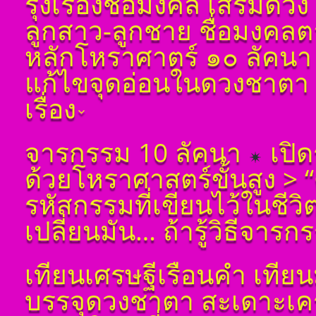
รุ่งเรืองชื่อมงคล เสริมดว
โดย สอ้าน นาคเพชร
พูล(สีดิน) บทที่ ๙ ดวง
ลูกสาว-ลูกชาย ชื่อมงคลตาม
ปรเกษตร (หรือดวง
ประ)
หลักโหราศาตร์ ๑๐ ลัคนา
โ ห ร า ส า ด (ฉบับ
แก้ไขจุดอ่อนในดวงชาตา ช่
เรียนรู้โดยไม่ต้องถาม)
โดย สอ้าน นาคเพชร
เรื่อง
พูล(สีดิน) บทที่ ๑๐ ดวง
มหาอุจ
ตั้งชื่อมงคลคนเกิดวัน
จารกรรม 10 ลัคนา
เปิด
จันทร์ ตั้งชื่อดี เป็น
มงคล ชื่อมงคล ตั้งชื่อ
ด้วยโหราศาสตร์ขั้นสูง >
เลขศาสตร์ มหาทักษา
พลังดาวพระเคราะห์
รหัสกรรมที่เขียนไว้ในชีว
ตั้งดวงถอดดาวด้วย
โหราศาตร์ ๑๐ ลัคนา
เปลี่ยนมัน… ถ้ารู้วิธีจารก
ออกมาเป็นจุดอ่อนจุด
แข็งแก้ไขข้อบกพร่อง
ในพื้นดวงชาตา
เทียนเศรษฐีเรือนคำ เทีย
ตั้งชื่อมงคลคนเกิดวัน
อังคาร ตั้งชื่อดี เป็น
บรรจุดวงชาตา สะเดาะเคร
มงคล ชื่อมงคล ตั้งชื่อ
เลขศาสตร์ มหาทักษา