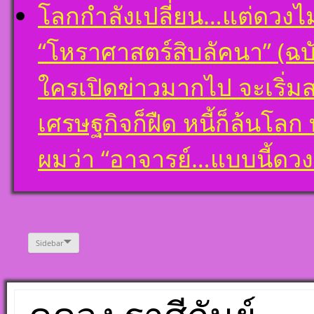
โลกกำลังเปลี่ยน…แต่ดวงไ
“โหราศาสตร์สิบลัคนา” (ฉบั
ใครเปิดข่าวมากไป จะเริ่ม
เศรษฐกิจก็ฝืด หนี้ก็ล้นโล
ผมว่า “อาจารย์…แบบนี้ด
Sidebar