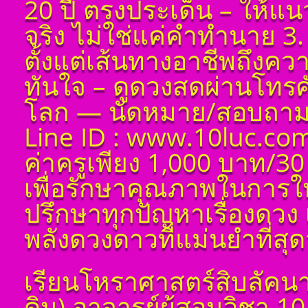
20 ปี ตรงประเด็น – ให้แ
จริง ไม่ใช่แค่คำทำนาย 3. 
ตั้งแต่เส้นทางอาชีพถึงค
ทันใจ – ดูดวงสดผ่านโทรศัพ
โลก — นัดหมาย/สอบถาม 
Line ID : www.10luc.com
ค่าครูเพียง 1,000 บาท/30
เพื่อรักษาคุณภาพในการใ
ปรึกษาทุกปัญหาเรื่องดวง 
พลังดวงดาวที่แม่นยำที่สุดว
เรียนโหราศาสตร์สิบลัคนา
ดิน) อาจารย์ผู้สอนวิชา 1