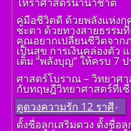
โหราศาสตร์นานาชาติ
โ ห ร า ส า ด (ฉบับ
เรียนรู้โดยไม่ต้องถาม)
โดย สอ้าน นาคเพชร
คู่มือชีวิตดี ด้วยพลังแห่
พูล(สีดิน) บทที่ ๒ พื้น
ฐาน
ชะตา ด้วยทางสายธรรมที่คุ
โ ห ร า ส า ด (ฉบับ
เรียนรู้โดยไม่ต้องถาม)
คุณอยากเปลี่ยนชีวิตจาก
โดย สอ้าน นาคเพชร
พูล (สีดิน) บทที่ ๓
เป็นสุข การเงินคล่องตัว 
ดวงดาวและเลขหมาย
แทนดาว
เต็ม “พลังบุญ” ให้ครบ 7
โ ห ร า ส า ด (ฉบับ
เรียนรู้โดยไม่ต้องถาม)
ศาสตร์โบราณ – วิทยาศาส
โดย สอ้าน นาคเพชร
พูล (สีดิน) บทที่ ๔ ที่มา
กับทฤษฎีวิทยาศาสตร์ที่เชื
ของดวง ๑๒ ราศีจักร
โ ห ร า ส า ด (ฉบับ
เรียนรู้โดยไม่ต้องถาม)
ดูดวงความรัก 12 ราศี
โดย สอ้าน นาคเพชร
พูล(สีดิน) บทที่ ๕
การนำเอาดวง ๘ ราศี
ดูดวงราศีเมษ
ตั้งชื่อลูกเสริมดวง ตั้งชื่
จักรมาเพื่อพยากรณ์
ดูดวงราศีพฤษภ
โ ห ร า ส า ด (ฉบับ