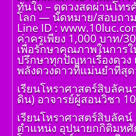
ทันใจ – ดูดวงสดผ่านโทรศัพ
โลก — นัดหมาย/สอบถาม 
Line ID : www.10luc.co
ค่าครูเพียง 1,000 บาท/30
เพื่อรักษาคุณภาพในการให
ปรึกษาทุกปัญหาเรื่องดวง 
พลังดวงดาวที่แม่นยำที่สุดว
เรียนโหราศาสตร์สิบลัคนา
ดิน) อาจารย์ผู้สอนวิชา 1
โ ห ร า ส า ด (ฉบับ
เรียนโหราศาสตร์สิบลัคน์ 
เรียนรู้โดยไม่ต้องถาม)
โดย สอ้าน นาคเพชร
ตำแหน่ง อุปนายกกิติมหศ
พูล(สีดิน) บทที่ ๑ บทนำ