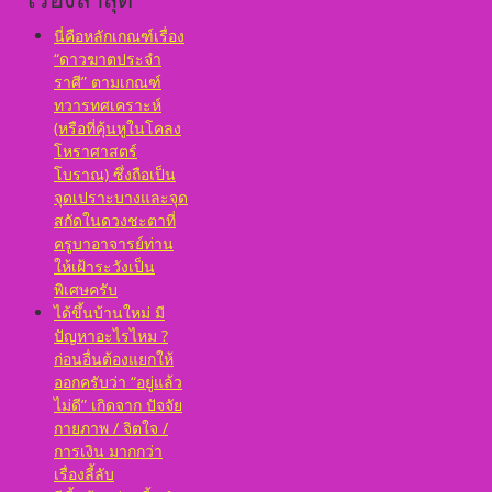
อาทิตย์ ตั้งชื่อดี เป็น
มงคล ชื่อมงคล ตั้งชื่อ
นี่คือหลักเกณฑ์เรื่อง
เลขศาสตร์ มหาทักษา
“ดาวฆาตประจำ
พลังดาวพระเคราะห์
ราศี” ตามเกณฑ์
ตั้งดวงถอดดาวด้วย
ทวารทศเคราะห์
โหราศาตร์ ๑๐ ลัคนา
(หรือที่คุ้นหูในโคลง
ออกมาเป็นจุดอ่อนจุด
โหราศาสตร์
แข็งแก้ไขข้อบกพร่อง
ในพื้นดวงชาตา
โบราณ) ซึ่งถือเป็น
จุดเปราะบางและจุด
สกัดในดวงชะตาที่
ครูบาอาจารย์ท่าน
ให้เฝ้าระวังเป็น
พิเศษครับ
ได้ขึ้นบ้านใหม่ มี
ปัญหาอะไรไหม ?
ก่อนอื่นต้องแยกให้
ออกครับว่า “อยู่แล้ว
ไม่ดี” เกิดจาก ปัจจัย
กายภาพ / จิตใจ /
การเงิน มากกว่า
เรื่องลี้ลับ