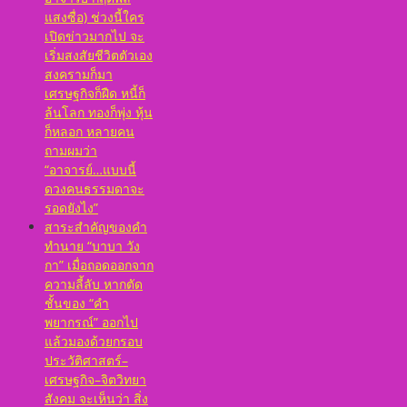
แสงซื่อ) ช่วงนี้ใคร
เปิดข่าวมากไป จะ
เริ่มสงสัยชีวิตตัวเอง
สงครามก็มา
เศรษฐกิจก็ฝืด หนี้ก็
ล้นโลก ทองก็พุ่ง หุ้น
ก็หลอก หลายคน
ถามผมว่า
“อาจารย์…แบบนี้
ดวงคนธรรมดาจะ
รอดยังไง”
สาระสำคัญของคำ
ทำนาย “บาบา วัง
กา” เมื่อถอดออกจาก
ความลี้ลับ หากตัด
ชั้นของ “คำ
พยากรณ์” ออกไป
แล้วมองด้วยกรอบ
ประวัติศาสตร์–
เศรษฐกิจ–จิตวิทยา
สังคม จะเห็นว่า สิ่ง