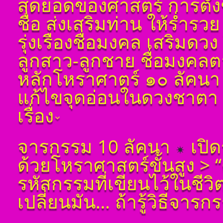
สุดยอดของศาสตร์ การตั้ง
พูล(สีดิน) บทที่ ๘ ดวง
เกษตร
ราศีมีน
ชื่อ ส่งเสริมท่าน ให้ร่ำรวย
โ ห ร า ส า ด (ฉบับ
ดูดวง ราศีกุมภ์
เรียนรู้โดยไม่ต้องถาม)
รุ่งเรืองชื่อมงคล เสริมดว
โดย สอ้าน นาคเพชร
พูล(สีดิน) บทที่ ๙ ดวง
ลูกสาว-ลูกชาย ชื่อมงคลตาม
ปรเกษตร (หรือดวง
ประ)
หลักโหราศาตร์ ๑๐ ลัคนา
โ ห ร า ส า ด (ฉบับ
แก้ไขจุดอ่อนในดวงชาตา ช่
เรียนรู้โดยไม่ต้องถาม)
โดย สอ้าน นาคเพชร
เรื่อง
พูล(สีดิน) บทที่ ๑๐ ดวง
มหาอุจ
ตั้งชื่อมงคลคนเกิดวัน
จารกรรม 10 ลัคนา
เปิด
จันทร์ ตั้งชื่อดี เป็น
มงคล ชื่อมงคล ตั้งชื่อ
ด้วยโหราศาสตร์ขั้นสูง >
เลขศาสตร์ มหาทักษา
พลังดาวพระเคราะห์
รหัสกรรมที่เขียนไว้ในชีว
ตั้งดวงถอดดาวด้วย
โหราศาตร์ ๑๐ ลัคนา
เปลี่ยนมัน… ถ้ารู้วิธีจารก
ออกมาเป็นจุดอ่อนจุด
แข็งแก้ไขข้อบกพร่อง
ในพื้นดวงชาตา