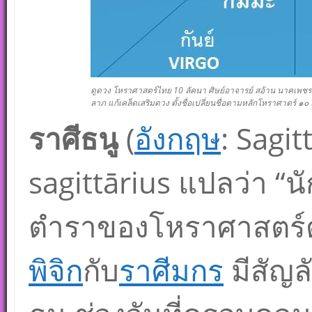
ดูดวง โหราศาสตร์ไทย 10 ลัคนา ศิษย์อาจารย์ สอ้าน นาคเพชรพูล
ลาภ แก้เคล็ดเสริมดวง ตั้งชื่อเปลี่ยนชื่อตามหลักโหราศาตร์ ๑
ราศีธนู
(
อังกฤษ
:
Sagit
sagittārius
แปลว่า “นัก
ตำราของโหราศาสตร์ตะ
พิจิก
กับ
ราศีมกร
มีสัญล