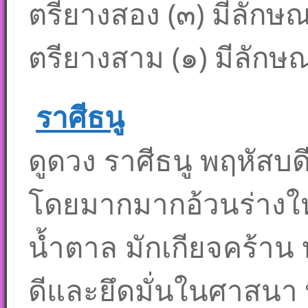
ตรียางสอง (๓) มีลักษ
ตรียางสาม (๑) มีลักษณ
ราศีธนู
ดูดวง ราศีธนู พฤหัสบดีเ
โดยมากมากอ้วนร่างให
น้ำตาล มักเกียจคร้าน
ดีและยึดมั่นในศาสนา