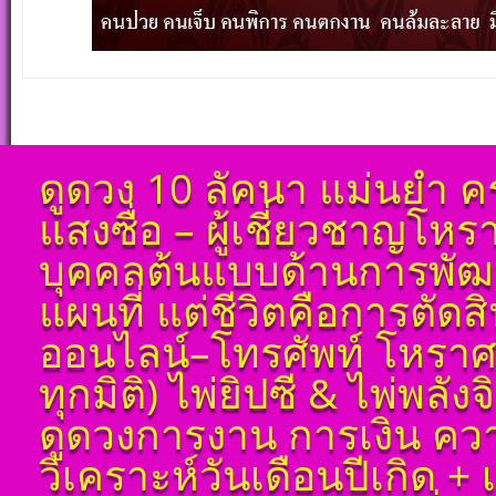
ดูดวง 10 ลัคนา แม่นยำ ค
แสงซื่อ – ผู้เชี่ยวชาญโห
บุคคลต้นแบบด้านการพัฒน
แผนที่ แต่ชีวิตคือการตัด
ออนไลน์–โทรศัพท์ โหราศ
ทุกมิติ) ไพ่ยิปซี & ไพ่พลัง
ดูดวงการงาน การเงิน ควา
วิเคราะห์วันเดือนปีเกิด 