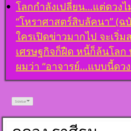
โลกกำลังเปลี่ยน…แต่ดวงไ
“โหราศาสตร์สิบลัคนา” (ฉบั
ใครเปิดข่าวมากไป จะเริ่ม
เศรษฐกิจก็ฝืด หนี้ก็ล้นโล
ผมว่า “อาจารย์…แบบนี้ด
Sidebar