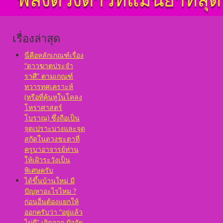
เป็นจุดอ่อนจุดแข็ง
แก้ไขข้อบกพร่องในพื้น
ดวงชาตา
เรื่องล่าสุด
ตั้งชื่อมงคลคนเกิดวัน
อาทิตย์ ตั้งชื่อดี เป็น
มงคล ชื่อมงคล ตั้งชื่อ
นี่คือหลักเกณฑ์เรื่อง
เลขศาสตร์ มหาทักษา
“ดาวฆาตประจำ
พลังดาวพระเคราะห์
ราศี” ตามเกณฑ์
ตั้งดวงถอดดาวด้วย
ทวารทศเคราะห์
โหราศาตร์ ๑๐ ลัคนา
(หรือที่คุ้นหูในโคลง
ออกมาเป็นจุดอ่อนจุด
โหราศาสตร์
แข็งแก้ไขข้อบกพร่อง
ในพื้นดวงชาตา
โบราณ) ซึ่งถือเป็น
จุดเปราะบางและจุด
สกัดในดวงชะตาที่
ครูบาอาจารย์ท่าน
ให้เฝ้าระวังเป็น
พิเศษครับ
ได้ขึ้นบ้านใหม่ มี
ปัญหาอะไรไหม ?
ก่อนอื่นต้องแยกให้
ออกครับว่า “อยู่แล้ว
ไม่ดี” เกิดจาก ปัจจัย