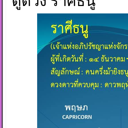
ดูดวง ราศีธนู