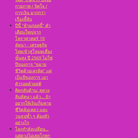
กายภาพ / จิตใจ /
การเงิน มากกว่า
เรื่องลี้ลับ
ปีนี้ “ห้ามก่อหนี้” คำ
เตือนใหญ่จาก
โหราศาสตร์ 10
ลัคนา : เศรษฐกิจ
ไทยเข้าสู่โหมดเสี่ยง
ขั้นสูง ปี 2569 ไม่ใช่
ปีของการ “ขยาย
ชีวิตด้วยเครดิต” แต่
เป็นปีของการ เอา
ตัวรอดด้วยสติ
คิดกลับด้าน: ดูดวง
สิบลัคนา แล้ว… ถ้า
อยากให้เงินเก็บหาย
ชีวิตล้มเหลว และ
วนลูปซ้ำ ๆ ต้องทำ
อย่างไร
โลกกำลังเปลี่ยน…
แต่ดวงไม่เคยโกหก