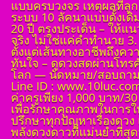
แบบครบวงจร เหตุผลที่ลูกค
ระบบ 10 ลัคนาแบบดั้งเด
20 ปี ตรงประเด็น – ให้แ
จริง ไม่ใช่แค่คำทำนาย 3. 
ตั้งแต่เส้นทางอาชีพถึงค
ทันใจ – ดูดวงสดผ่านโทรศัพ
โลก — นัดหมาย/สอบถาม 
Line ID : www.10luc.com
ค่าครูเพียง 1,000 บาท/30
เพื่อรักษาคุณภาพในการใ
ปรึกษาทุกปัญหาเรื่องดวง 
พลังดวงดาวที่แม่นยำที่สุดว