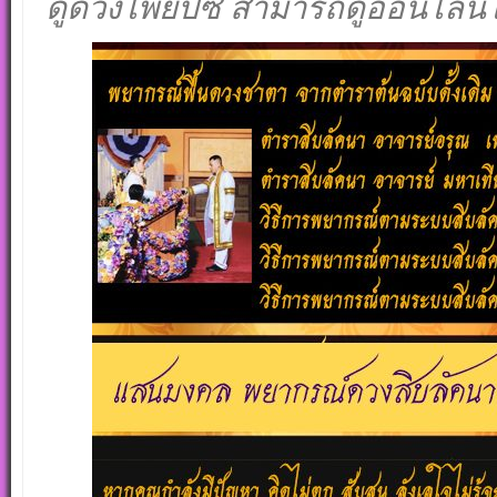
ดูดวงไพ่ยิปซี สามารถดูออนไลน์ไ