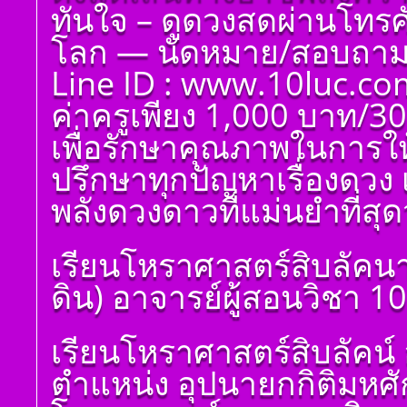
ทันใจ – ดูดวงสดผ่านโทรศัพ
โลก — นัดหมาย/สอบถาม 
Line ID : www.10luc.co
ค่าครูเพียง 1,000 บาท/30
เพื่อรักษาคุณภาพในการให
ปรึกษาทุกปัญหาเรื่องดวง 
พลังดวงดาวที่แม่นยำที่สุดว
เรียนโหราศาสตร์สิบลัคนา
ดิน) อาจารย์ผู้สอนวิชา 1
โ ห ร า ส า ด (ฉบับ
เรียนโหราศาสตร์สิบลัคน์ 
เรียนรู้โดยไม่ต้องถาม)
โดย สอ้าน นาคเพชร
ตำแหน่ง อุปนายกกิติมหศ
พูล(สีดิน) บทที่ ๑ บทนำ