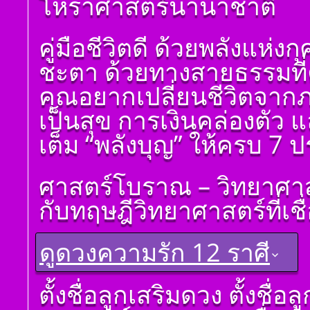
โหราศาสตร์นานาชาติ
โ ห ร า ส า ด (ฉบับ
เรียนรู้โดยไม่ต้องถาม)
โดย สอ้าน นาคเพชร
คู่มือชีวิตดี ด้วยพลังแห่
พูล(สีดิน) บทที่ ๒ พื้น
ฐาน
ชะตา ด้วยทางสายธรรมที่คุ
โ ห ร า ส า ด (ฉบับ
เรียนรู้โดยไม่ต้องถาม)
คุณอยากเปลี่ยนชีวิตจาก
โดย สอ้าน นาคเพชร
พูล (สีดิน) บทที่ ๓
เป็นสุข การเงินคล่องตัว 
ดวงดาวและเลขหมาย
แทนดาว
เต็ม “พลังบุญ” ให้ครบ 7
โ ห ร า ส า ด (ฉบับ
เรียนรู้โดยไม่ต้องถาม)
ศาสตร์โบราณ – วิทยาศาส
โดย สอ้าน นาคเพชร
พูล (สีดิน) บทที่ ๔ ที่มา
กับทฤษฎีวิทยาศาสตร์ที่เชื
ของดวง ๑๒ ราศีจักร
โ ห ร า ส า ด (ฉบับ
เรียนรู้โดยไม่ต้องถาม)
ดูดวงความรัก 12 ราศี
โดย สอ้าน นาคเพชร
พูล(สีดิน) บทที่ ๕
การนำเอาดวง ๘ ราศี
ดูดวงราศีเมษ
ตั้งชื่อลูกเสริมดวง ตั้งชื่
จักรมาเพื่อพยากรณ์
ดูดวงราศีพฤษภ
โ ห ร า ส า ด (ฉบับ