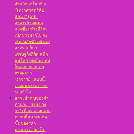
อ่านวิกฤตโลกด้วย
“โหราศาสตร์สิบ
ลัคนา” (ฉบับ
อาจารย์ กฤตพล
แสงซื่อ) ช่วงนี้ใคร
เปิดข่าวมากไป จะ
เริ่มสงสัยชีวิตตัวเอง
สงครามก็มา
เศรษฐกิจก็ฝืด หนี้ก็
ล้นโลก ทองก็พุ่ง หุ้น
ก็หลอก หลายคน
ถามผมว่า
“อาจารย์…แบบนี้
ดวงคนธรรมดาจะ
รอดยังไง”
สาระสำคัญของคำ
ทำนาย “บาบา วัง
กา” เมื่อถอดออกจาก
ความลี้ลับ หากตัด
ชั้นของ “คำ
พยากรณ์” ออกไป