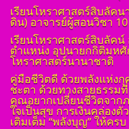
เรียนโหราศาสตร์สิบลัคนา
ดิน) อาจารย์ผู้สอนวิชา 1
โ ห ร า ส า ด (ฉบับ
เรียนโหราศาสตร์สิบลัคน์ 
เรียนรู้โดยไม่ต้องถาม)
โดย สอ้าน นาคเพชร
ตำแหน่ง อุปนายกกิติมหศ
พูล(สีดิน) บทที่ ๑ บทนำ
โหราศาสตร์นานาชาติ
โ ห ร า ส า ด (ฉบับ
เรียนรู้โดยไม่ต้องถาม)
โดย สอ้าน นาคเพชร
พูล(สีดิน) บทที่ ๒ พื้น
คู่มือชีวิตดี ด้วยพลังแห่
ฐาน
ชะตา ด้วยทางสายธรรมที่ค
โ ห ร า ส า ด (ฉบับ
เรียนรู้โดยไม่ต้องถาม)
คุณอยากเปลี่ยนชีวิตจาก
โดย สอ้าน นาคเพชร
พูล (สีดิน) บทที่ ๓
ใจเป็นสุข การเงินคล่องต
ดวงดาวและเลขหมาย
แทนดาว
เติมเต็ม “พลังบุญ” ให้ค
โ ห ร า ส า ด (ฉบับ
เรียนรู้โดยไม่ต้องถาม)