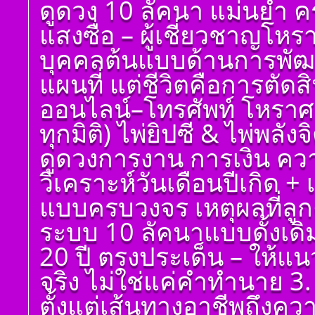
ดูดวง 10 ลัคนา แม่นยำ ค
แสงซื่อ – ผู้เชี่ยวชาญโห
บุคคลต้นแบบด้านการพัฒน
แผนที่ แต่ชีวิตคือการตัด
ออนไลน์–โทรศัพท์ โหราศ
ทุกมิติ) ไพ่ยิปซี & ไพ่พลัง
ดูดวงการงาน การเงิน ควา
วิเคราะห์วันเดือนปีเกิด 
แบบครบวงจร เหตุผลที่ลูกค
ระบบ 10 ลัคนาแบบดั้งเด
20 ปี ตรงประเด็น – ให้แ
จริง ไม่ใช่แค่คำทำนาย 3. 
ตั้งแต่เส้นทางอาชีพถึงค