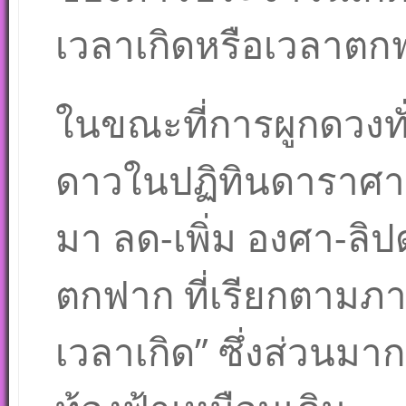
เวลาเกิดหรือเวลาตกฟ
ในขณะที่การผูกดวงทั
ดาวในปฏิทินดาราศ
มา ลด-เพิ่ม องศา-ลิ
ตกฟาก ที่เรียกตามภ
เวลาเกิด” ซึ่งส่วนมา