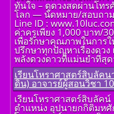
ทันใจ – ดูดวงสดผ่านโทรศัพ
โลก — นัดหมาย/สอบถาม 
Line ID : www.10luc.co
ค่าครูเพียง 1,000 บาท/30
เพื่อรักษาคุณภาพในการให
ปรึกษาทุกปัญหาเรื่องดวง 
พลังดวงดาวที่แม่นยำที่สุดว
เรียนโหราศาสตร์สิบลัคนา
ดิน) อาจารย์ผู้สอนวิชา 1
โ ห ร า ส า ด (ฉบับ
เรียนโหราศาสตร์สิบลัคน์ 
เรียนรู้โดยไม่ต้องถาม)
โดย สอ้าน นาคเพชร
ตำแหน่ง อุปนายกกิติมหศ
พูล(สีดิน) บทที่ ๑ บทนำ