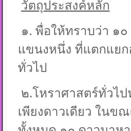
วัตถุประสงค์หลัก
๑. พื่อให้ทราบว่า ๑
แขนงหนึ่ง ที่แตกแย
ทั่วไป
๒.โหราศาสตร์ทั่วไป
เพียงดาวเดียว ในขณะ
ทั้งหมด ๑๐ ดาวมาหา