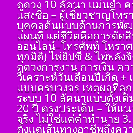
ดูดวง 10 ลัคนา แม่นยำ ค
แสงซื่อ – ผู้เชี่ยวชาญโห
บุคคลต้นแบบด้านการพัฒน
แผนที่ แต่ชีวิตคือการตัด
ออนไลน์–โทรศัพท์ โหราศ
ทุกมิติ) ไพ่ยิปซี & ไพ่พลัง
ดูดวงการงาน การเงิน ควา
วิเคราะห์วันเดือนปีเกิด 
แบบครบวงจร เหตุผลที่ลูกค
ระบบ 10 ลัคนาแบบดั้งเด
20 ปี ตรงประเด็น – ให้แ
จริง ไม่ใช่แค่คำทำนาย 3. 
ตั้งแต่เส้นทางอาชีพถึงค