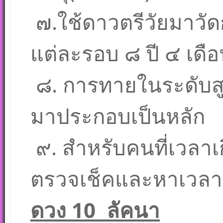
๗.ใช้ดาวตรีวัยมาวั
แต่ละรอบ ๘ ปี ๔ เดื
๘. การทายในระดับสูง
มาประกอบเป็นหลัก
๙. สำหรับคนที่เวลา
ตรวจเช็คและหาเวลาเก
ดวง 10 ลัคนา