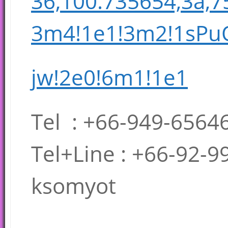
36,100.735654,3a,7
3m4!1e1!3m2!1sPu
jw!2e0!6m1!1e1
Tel : +66-949-6564
Tel+Line : +66-92-9
ksomyot