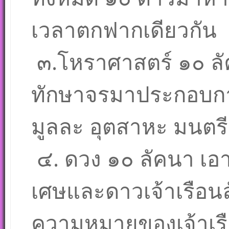
เวลาตกฟากเดียวกัน
๓.โหราศาสตร์ ๑๐ ลั
ทักษาจรมาประกอบการ
มูลละ อุตสาหะ มนตรี
๔. ดวง ๑๐ ลัคนา เอา
เศษและดาวเจ้าเรือ
ความหมายของเจ้าเรือ