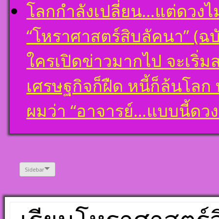
โลกกำลังเปลี่ยน…แต่ดวงไ
“โหราศาสตร์สิบลัคนา” (ฉบั
ใครเปิดข่าวมากไป จะเริ่ม
เศรษฐกิจก็ฝืด หนี้ก็ล้นโล
ผมว่า “อาจารย์…แบบนี้ด
Sidebar