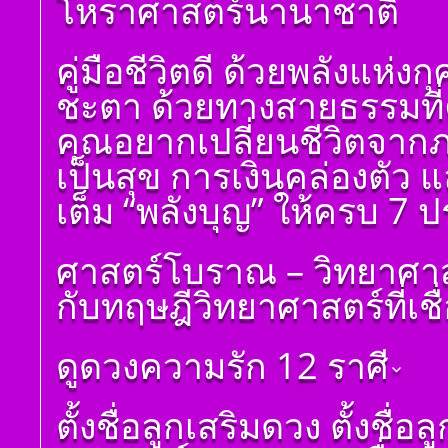
โหราศาสตร์นานาชาติ
โ ห ร า ส า ด (ฉบับ
เรียนรู้โดยไม่ต้องถาม)
โดย สอ้าน นาคเพชร
คู่มือชีวิตดี ด้วยพลังแห่
พูล(สีดิน) บทที่ ๒ พื้น
ฐาน
ชะตา ด้วยทางสายธรรมที่คุ
โ ห ร า ส า ด (ฉบับ
เรียนรู้โดยไม่ต้องถาม)
คุณอยากเปลี่ยนชีวิตจาก
โดย สอ้าน นาคเพชร
พูล (สีดิน) บทที่ ๓
เป็นสุข การเงินคล่องตัว 
ดวงดาวและเลขหมาย
แทนดาว
เต็ม “พลังบุญ” ให้ครบ 7
โ ห ร า ส า ด (ฉบับ
เรียนรู้โดยไม่ต้องถาม)
ศาสตร์โบราณ – วิทยาศาส
โดย สอ้าน นาคเพชร
พูล (สีดิน) บทที่ ๔ ที่มา
กับทฤษฎีวิทยาศาสตร์ที่เชื
ของดวง ๑๒ ราศีจักร
โ ห ร า ส า ด (ฉบับ
เรียนรู้โดยไม่ต้องถาม)
ดูดวงความรัก 12 ราศี
โดย สอ้าน นาคเพชร
พูล(สีดิน) บทที่ ๕
การนำเอาดวง ๘ ราศี
ดูดวงราศีเมษ
ตั้งชื่อลูกเสริมดวง ตั้งชื่
จักรมาเพื่อพยากรณ์
ดูดวงราศีพฤษภ
โ ห ร า ส า ด (ฉบับ