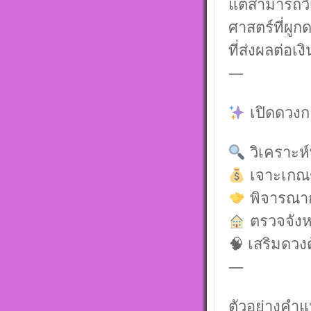
แต่สามารถวิ
ศาสตร์ที่ผู
ที่ส่งผลต่อเ
—
เปิดดวงก
วิเคราะห์
เจาะเกณฑ
พิจารณากา
ตรวจจังหว
🧠 เสริมดวง
—
ตัวอย่างคำ