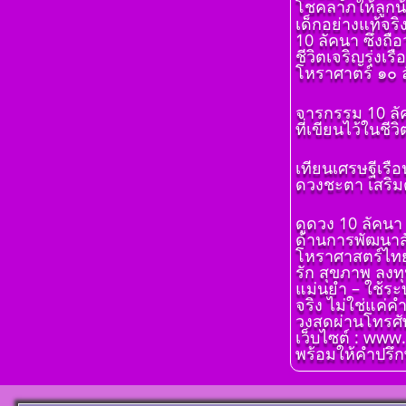
โชคลาภให้ลูกน
เรียนรู้โดยไม่
เด็กอย่างแท้จริ
โดย สอ้าน นา
10 ลัคนา ซึ่งถื
พูล (สีดิน) บทที
ชีวิตเจริญรุ่งเ
ดวงดาวและเ
โหราศาตร์ ๑๐ ล
แทนดาว
ตั้งชื่อมงคลคน
โ ห ร า ส า ด 
จารกรรม 10 ล
จันทร์ ตั้งชื่อดี 
เรียนรู้โดยไม่
ที่เขียนไว้ในชี
มงคล ชื่อมงคล ต
โดย สอ้าน นา
เลขศาสตร์ มห
พูล (สีดิน) บทที
เทียนเศรษฐีเรื
พลังดาวพระเค
ของดวง ๑๒ ราศ
ดวงชะตา เสริมด
ตั้งดวงถอดดาว
โ ห ร า ส า ด 
โหราศาตร์ ๑๐
เรียนรู้โดยไม่
ออกมาเป็นจุดอ
ดูดวง 10 ลัคนา
โดย สอ้าน นา
แข็งแก้ไขข้อบ
ด้านการพัฒนาสั
พูล(สีดิน) บทที่
ในพื้นดวงชาต
โหราศาสตร์ไทย 1
การนำเอาดวง 
รัก สุขภาพ ลงทุ
ตั้งชื่อมงคลคน
จักรมาเพื่อพย
แม่นยำ – ใช้ระ
อังคาร ตั้งชื่อดี
จริง ไม่ใช่แค่ค
โ ห ร า ส า ด 
มงคล ชื่อมงคล ต
วงสดผ่านโทรศัพ
เรียนรู้โดยไม่
เลขศาสตร์ มห
เว็บไซต์ : www
โดย สอ้าน นา
พลังดาวพระเค
พร้อมให้คำปรึกษ
พูล(สีดิน) บทที
ตั้งดวงถอดดาว
ทักษา
โหราศาตร์ ๑๐
ออกมาเป็นจุดอ
โ ห ร า ส า ด 