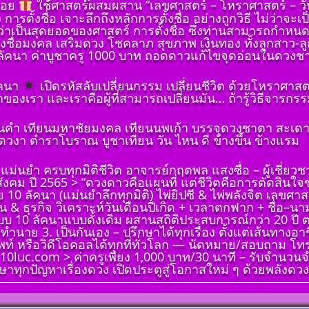
้อย
ใช้ศาสตร์ผสมผสาน “เลขศาสตร์ – โหราศาสตร์ – วันเดื
ต้องถาม)
ง การตั้งชื่อ เจาะลึกถึงหลักการตั้งชื่อ อย่างถูกวิธี ไม่ว
คเพชร
อว่าเป็นสุดยอดของศาสตร์ การตั้งชื่อ ซึ่งท่านสามารถกำหนดให้
่ ๓
รืองชื่อมงคล เสริมดวง โชคลาภ สุขภาพ เงินทอง ทั้งลูกสาว-ลู
ลขหมาย
ัคนา ค่าบูชาครู 1000 บาท ถอดดาวแก้ไขจุดอ่อนในดวงชาตา 
เกิดวัน
(ฉบับ
ัคนา
เปิดรหัสลับเปลี่ยนกรรม เปลี่ยนชีวิต ด้วยโหราศาส
เป็น
ต้องถาม)
วิตของเรา และเราคือผู้ที่สามารถเปลี่ยนมัน… ถ้ารู้วิธีจารกรร
ั้งชื่อ
คเพชร
าทักษา
่ ๔ ที่มา
อนคำ เทียนมหาชัยมงคล เทียนนพเก้า บรรจุดวงชาตา สะเดาะ
ราะห์
ีจักร
วงา ตําราโบราณ บูชาเทียน วัน ไหน ดี ข้างขึ้น ข้างแรม
ด้วย
(ฉบับ
 ลัคนา
ต้องถาม)
่อนจุด
 แม่นยำ ครบทุกมิติชีวิต อาจารย์กฤตพล แสงซื่อ – ผู้เชี
คเพชร
กพร่อง
งคม ปี 2565 > “ดวงดาวคือแผนที่ แต่ชีวิตคือการตัดสินใ
 ๕
า
0 ลัคนา (แม่นยำลึกทุกมิติ) ไพ่ยิปซี & ไพ่พลังจิต เลขศาส
๘ ราศี
น & ธุรกิจ วิเคราะห์วันเดือนปีเกิด + เวลาตกฟาก + ชื่อ–น
เกิดวัน
ากรณ์
บบ 10 ลัคนาแบบดั้งเดิม ผสานสถิติประสบการณ์กว่า 20 ปี 
 เป็น
ำทำนาย 3. เป็นกันเอง – ปรึกษาได้ทุกเรื่อง ตั้งแต่เส้นทา
(ฉบับ
ั้งชื่อ
ท์ หรือวิดีโอคอลได้ทุกที่ทั่วโลก — นัดหมาย/สอบถาม โท
ต้องถาม)
าทักษา
.10luc.com > ค่าครูเพียง 1,000 บาท/30 นาที – รับจำนวน
คเพชร
ราะห์
าทุกปัญหาเรื่องดวง เปิดประตูสู่โอกาสใหม่ ๆ ด้วยพลังดวงดา
่ ๖ ดวง
ด้วย
 ลัคนา
่อนจุด
(ฉบับ