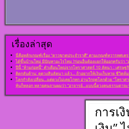
แข็งแก้ไขข้อบ
เรียนรู้โดยไม่
ในพื้นดวงชาต
โดย สอ้าน นา
พูล(สีดิน) บทที
ตั้งชื่อมงคลคน
ราศีจักร
พุธ ตั้งชื่อดี เ
ชื่อมงคล ตั้งชื่
โ ห ร า ส า ด 
ศาสตร์ มหาทัก
เรียนรู้โดยไม่
ดาวพระเคราะห์
โดย สอ้าน นา
ดวงถอดดาวด้
เรื่องล่าสุด
พูล(สีดิน) บทที
ศาตร์ ๑๐ ลัค
เกษตร
เป็นจุดอ่อนจุด
โ ห ร า ส า ด 
แก้ไขข้อบกพร่
นี่คือหลักเกณฑ์เรื่อง “ดาวฆาตประจำราศี” ตามเกณฑ์ทวารทศเคราะ
เรียนรู้โดยไม่
ดวงชาตา
ได้ขึ้นบ้านใหม่ มีปัญหาอะไรไหม ?ก่อนอื่นต้องแยกให้ออกครับว่า “อยู
โดย สอ้าน นา
ปีนี้ “ห้ามก่อหนี้” คำเตือนใหญ่จากโหราศาสตร์ 10 ลัคนา : เศรษฐกิ
ตั้งชื่อมงคลคน
พูล(สีดิน) บทที
คิดกลับด้าน: ดูดวงสิบลัคนา แล้ว… ถ้าอยากให้เงินเก็บหาย ชีวิตล
พฤหัสบดี ตั้งชื่
ปรเกษตร (หรื
มงคล ชื่อมงคล ต
โลกกำลังเปลี่ยน…แต่ดวงไม่เคยโกหก อ่านวิกฤตโลกด้วย “โหราศาสตร์
ประ)
เลขศาสตร์ มห
หุ้นก็หลอก หลายคนถามผมว่า “อาจารย์…แบบนี้ดวงคนธรรมดาจะร
โ ห ร า ส า ด 
พลังดาวพระเค
เรียนรู้โดยไม่
ตั้งดวงถอดดาว
โดย สอ้าน นา
โหราศาตร์ ๑๐
พูล(สีดิน) บทที
ออกมาเป็นจุดอ
การเงิ
มหาอุจ
แข็งแก้ไขข้อบ
ในพื้นดวงชาต
เงิน” ไ
ตั้งชื่อมงคลคน