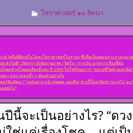
กพร่อง
ต้องถาม)
า
คเพชร
โหราศาสตร์ ๑๐ ลัคนา
่ ๗ ดวง
เกิดวัน
ป็นมงคล
อ เลข
(ฉบับ
ษา พลัง
ต้องถาม)
 ตั้ง
คเพชร
วยโหรา
่ ๘ ดวง
นา ออกมา
แข็ง
(ฉบับ
องในพื้น
ห์ (หรือที่คุ้นหูในโคลงโหราศาสตร์โบราณ) ซึ่งถือเป็นจุดเปราะบางและจุด
ต้องถาม)
่แล้วไม่ดี” เกิดจาก ปัจจัยกายภาพ / จิตใจ / การเงิน มากกว่าเรื่องลี้ลับ
คเพชร
จไทยเข้าสู่โหมดเสี่ยงขั้นสูง ปี 2569 ไม่ใช่ปีของการ “ขยายชีวิตด้วยเครดิ
เกิดวัน
่ ๙ ดวง
้มเหลว และวนลูปซ้ำ ๆ ต้องทำอย่างไร
อดี เป็น
อดวง
ั้งชื่อ
สิบลัคนา” (ฉบับอาจารย์ กฤตพล แสงซื่อ) ช่วงนี้ใครเปิดข่าวมากไป จะเริ่มส
าทักษา
อดยังไง”
(ฉบับ
ราะห์
ต้องถาม)
ด้วย
คเพชร
 ลัคนา
่ ๑๐ ดวง
่อนจุด
นปีนี้จะเป็นอย่างไร? “ดว
กพร่อง
า
ม่ใช่แค่เรื่องโชค… แต่เป็น
เกิดวัน