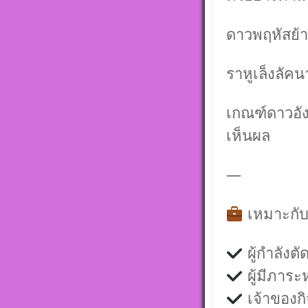
ดาวพฤหัสย้า
ราหูเล็งลัค
เกณฑ์ดาวอัง
เห็นผล
—
เหมาะกั
ผู้กำลังต
ผู้มีภาระ
เจ้าของกิ