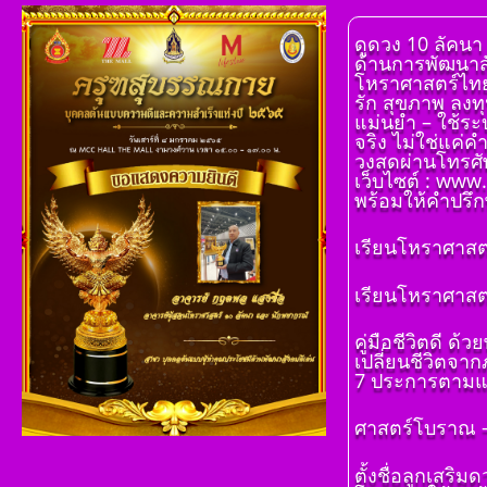
ดูดวง 10 ลัคนา
ด้านการพัฒนาสั
โหราศาสตร์ไทย 1
รัก สุขภาพ ลงทุ
แม่นยำ – ใช้ระ
จริง ไม่ใช่แค่ค
วงสดผ่านโทรศัพ
เว็บไซต์ : www
พร้อมให้คำปรึกษ
เรียนโหราศาสตร
โ ห ร า ส า ด 
เรียนโหราศาสตร
เรียนรู้โดยไม่
โดย สอ้าน นา
คู่มือชีวิตดี 
พูล(สีดิน) บทที
เปลี่ยนชีวิตจา
โ ห ร า ส า ด 
7 ประการตามแ
เรียนรู้โดยไม่
โดย สอ้าน นา
ศาสตร์โบราณ – 
พูล(สีดิน) บทที่ 
ฐาน
ตั้งชื่อลูกเสริ
โ ห ร า ส า ด 