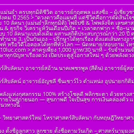
 แม่นยำ ครบทุกมิติชีวิต อาจารย์กฤตพล แสงซื่อ – ผู้เชี
งคม ปี 2565 > “ดวงดาวคือแผนที่ แต่ชีวิตคือการตัดสินใ
0 ลัคนา (แม่นยำลึกทุกมิติ) ไพ่ยิปซี & ไพ่พลังจิต เลขศาส
น & ธุรกิจ วิเคราะห์วันเดือนปีเกิด + เวลาตกฟาก + ชื่อ–น
บบ 10 ลัคนาแบบดั้งเดิม ผสานสถิติประสบการณ์กว่า 20 ปี 
ำทำนาย 3. เป็นกันเอง – ปรึกษาได้ทุกเรื่อง ตั้งแต่เส้นทา
ท์ หรือวิดีโอคอลได้ทุกที่ทั่วโลก — นัดหมาย/สอบถาม โท
.10luc.com > ค่าครูเพียง 1,000 บาท/30 นาที – รับจำนวน
าทุกปัญหาเรื่องดวง เปิดประตูสู่โอกาสใหม่ ๆ ด้วยพลังดวงดา
์สิบลัคนา อาจารย์สอ้าน นาคเพชรพูล (สีดิน) อาจารย์ผู้สอ
(ฉบับ
์สิบลัคน์ อาจารย์อัญชลี ชื่นเชาว์ไว ตำแหน่ง อุปนายกก
ต้องถาม)
คเพชร
ด้วยพลังแห่งกุศลกรรม 100% สร้างโชคดี พลิกชะตา ด้วยทางส
่ ๑ บทนำ
กภายในสู่ภายนอก — สุขภาพดี ใจเป็นสุข การเงินคล่องตัว แ
(ฉบับ
นวทางนี้
ต้องถาม)
คเพชร
วิทยาศาสตร์ใหม่ โหราศาสตร์สิบลัคนา กับทฤษฎีวิทยาศาสตร
๒ พื้น
มดวง ตั้งชื่อลูกสาว ลูกชาย ตั้งชื่อตามวันเกิด – ศาสตร์นาม
(ฉบับ