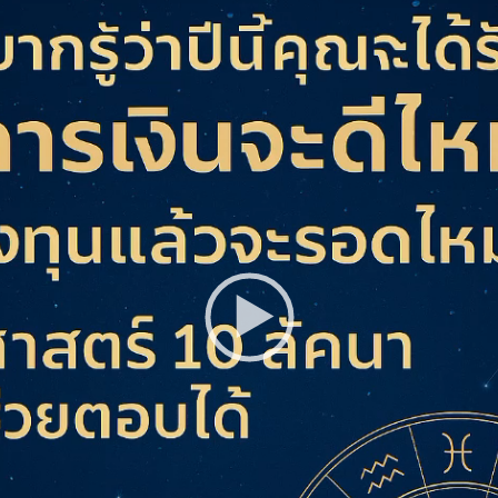
ด้วย
 ลัคนา
่อนจุด
กพร่อง
า