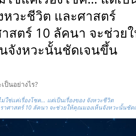
 เป็นมงคล
อ เลข
ังหวะชีวิต และศาสตร์
ษา พลัง
 ตั้ง
วยโหรา
นา ออกมา
าสตร์ 10 ลัคนา จะช่วยใ
แข็ง
องในพื้น
นจังหวะนั้นชัดเจนขึ้น
เกิดวัน
 เป็นมงคล
อ เลข
ษา พลัง
 ตั้ง
วยโหรา
จะเป็นอย่างไร?
นา ออกมา
แข็ง
องในพื้น
ม่ใช่แค่เรื่องโชค… แต่เป็นเรื่องของ จังหวะชีวิต
าศาสตร์ 10 ลัคนา จะช่วยให้คุณมองเห็นจังหวะนั้นชัดเ
เกิดวัน
ี เป็น
ั้งชื่อ
าทักษา
ราะห์