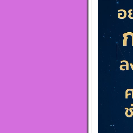
d
ตั้งดวงถอดดาว
โหราศาตร์ ๑๐
e
ออกมาเป็นจุดอ
o
แข็งแก้ไขข้อบ
P
ในพื้นดวงชาต
l
a
y
e
r