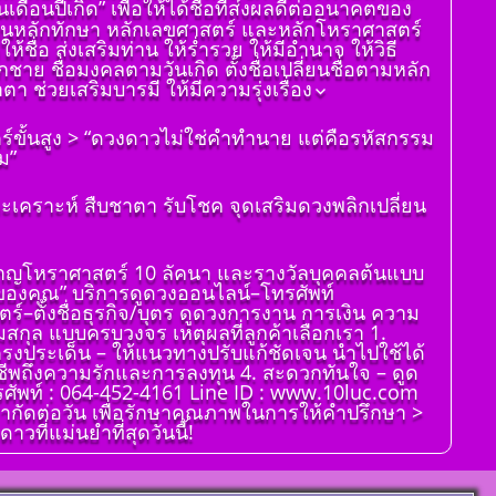
อนปีเกิด” เพื่อให้ได้ชื่อที่ส่งผลดีต่ออนาคตของ
ดูดวงราศีพฤษภ
่าจะเป็นหลักทักษา หลักเลขศาสตร์ และหลักโหราศาสตร์
ดูดวง ราศีเมถุน
ชื่อ ส่งเสริมท่าน ให้ร่ำรวย ให้มีอำนาจ ให้วิธี
กชาย ชื่อมงคลตามวันเกิด ตั้งชื่อเปลี่ยนชื่อตามหลัก
ดูดวง ราศีกรกฎ
ช่วยเสริมบารมี ให้มีความรุ่งเรื่อง
ดูดวง ราศีสิงห์
ตร์ขั้นสูง > “ดวงดาวไม่ใช่คำทำนาย แต่คือรหัสกรรม
ดูดวง ราศีกันย์
ม”
ดูดวงราศีตุลย์
ดูดวง ราศีพิจิก
เคราะห์ สืบชาตา รับโชค จุดเสริมดวงพลิกเปลี่ยน
ดูดวง ราศีธนู
ดูดวง ราศีมังกร
่ยวชาญโหราศาสตร์ 10 ลัคนา และรางวัลบุคคลต้นแบบ
จของคุณ” บริการดูดวงออนไลน์–โทรศัพท์
ราศีมีน
ตร์–ตั้งชื่อธุรกิจ/บุตร ดูดวงการงาน การเงิน ความ
ดูดวง ราศีกุมภ์
ามสกุล แบบครบวงจร เหตุผลที่ลูกค้าเลือกเรา 1.
ตรงประเด็น – ให้แนวทางปรับแก้ชัดเจน นำไปใช้ได้
งอาชีพถึงความรักและการลงทุน 4. สะดวกทันใจ – ดูด
รศัพท์ : 064-452-4161 Line ID : www.10luc.com
จำกัดต่อวัน เพื่อรักษาคุณภาพในการให้คำปรึกษา >
วที่แม่นยำที่สุดวันนี้!