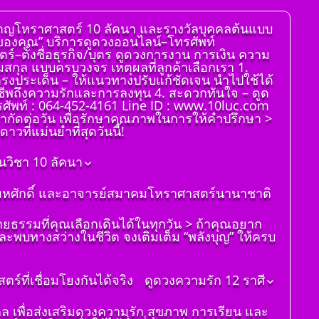
่ยวชาญโหราศาสตร์ 10 ลัคนา และรางวัลบุคคลต้นแบบ
จของคุณ” บริการดูดวงออนไลน์–โทรศัพท์
ตร์–ตั้งชื่อธุรกิจ/บุตร ดูดวงการงาน การเงิน ความ
ามสกุล แบบครบวงจร เหตุผลที่ลูกค้าเลือกเรา 1.
ตรงประเด็น – ให้แนวทางปรับแก้ชัดเจน นำไปใช้ได้
งอาชีพถึงความรักและการลงทุน 4. สะดวกทันใจ – ดูด
รศัพท์ : 064-452-4161 Line ID : www.10luc.com
จำกัดต่อวัน เพื่อรักษาคุณภาพในการให้คำปรึกษา >
วที่แม่นยำที่สุดวันนี้!
นวิชา 10 ลัคนา
ิติมหศักดิ์ และอาจารย์สมาคมโหราศาสตร์นานาชาติ
ายธรรมที่คุณเลือกเดินได้ในทุกวัน > ถ้าคุณอยาก
ละพบทางสว่างในชีวิต จงเติมเต็ม “พลังบุญ” ให้ครบ
์ที่เชื่อมโยงกันได้จริง
ดูดวงความรัก 12 ราศี
ดูดวงราศีเมษ
มงคล เพื่อส่งเสริมดวงความรัก สุขภาพ การเรียน และ