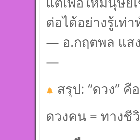
แต่เพื่อให้มนุษย
ต่อได้อย่างรู้เท่า
— อ.กฤตพล แสงซ
—
สรุป: “ดวง” 
ดวงคน = ทางชีว