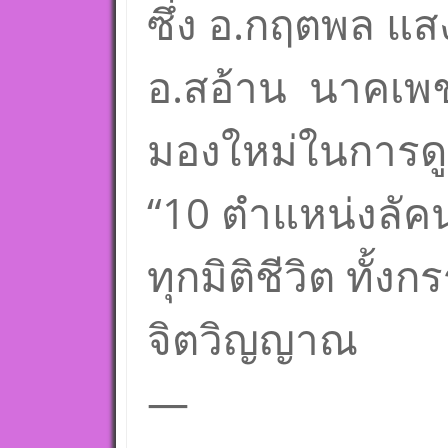
ซึ่ง อ.กฤตพล แส
อ.สอ้าน นาคเพชร
มองใหม่ในการดู
“10 ตำแหน่งลัค
ทุกมิติชีวิต ทั้ง
จิตวิญญาณ
—