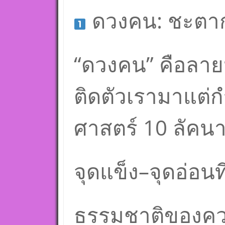
ดวงคน: ชะตาก
“ดวงคน” คือลายน
ติดตัวเรามาแต่ก
ศาสตร์ 10 ลัคนา
จุดแข็ง–จุดอ่อน
ธรรมชาติของคว