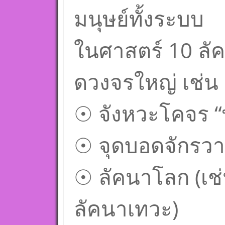
มนุษย์ทั้งระบบ
ในศาสตร์ 10 ลัค
ดวงจรใหญ่ เช่น
☉ จังหวะโคจร “
☉ จุดบอดจักรวาล
☉ ลัคนาโลก (เช่
ลัคนาเทวะ)