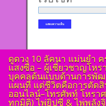
ดูดวง 10 ลัคนา แม่นยำ ค
แสงซื่อ – ผู้เชี่ยวชาญโห
บุคคลต้นแบบด้านการพัฒน
แผนที่ แต่ชีวิตคือการตัด
ออนไลน์–โทรศัพท์ โหราศ
ทุกมิติ) ไพ่ยิปซี & ไพ่พลัง