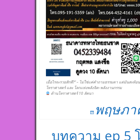
เมื่อไรจะรวยสักที?” – ไม่ใช่แค่คำถามธรรมดา แต่มันสะท
โหราศาสตร์ และ โลกแห่งพลังจิต–พลังงานกรรม
ด้านโหราศาสตร์ 10 ลัคนา
พฤษภาค
บทความ ep 5 โ
Post navigation