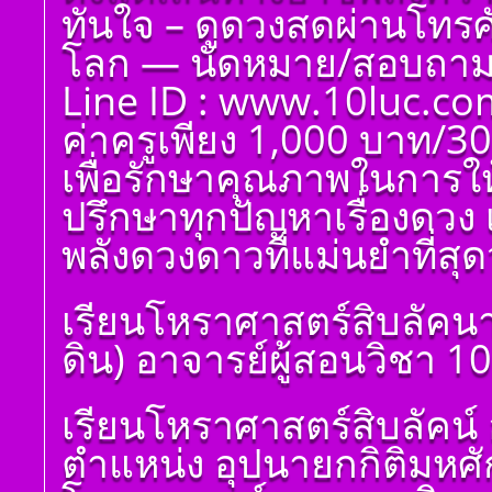
ทันใจ – ดูดวงสดผ่านโทรศัพ
โลก — นัดหมาย/สอบถาม 
Line ID : www.10luc.co
ค่าครูเพียง 1,000 บาท/30
เพื่อรักษาคุณภาพในการให
ปรึกษาทุกปัญหาเรื่องดวง 
พลังดวงดาวที่แม่นยำที่สุดว
เรียนโหราศาสตร์สิบลัคนา
ดิน) อาจารย์ผู้สอนวิชา 1
โ ห ร า ส า ด (ฉบับ
เรียนโหราศาสตร์สิบลัคน์ 
เรียนรู้โดยไม่ต้องถาม)
โดย สอ้าน นาคเพชร
ตำแหน่ง อุปนายกกิติมหศ
พูล(สีดิน) บทที่ ๑ บทนำ