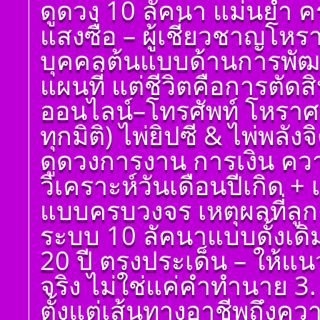
ดูดวง 10 ลัคนา แม่นยำ ค
แสงซื่อ – ผู้เชี่ยวชาญโห
บุคคลต้นแบบด้านการพัฒน
แผนที่ แต่ชีวิตคือการตัด
ออนไลน์–โทรศัพท์ โหราศ
ทุกมิติ) ไพ่ยิปซี & ไพ่พลัง
ดูดวงการงาน การเงิน ควา
วิเคราะห์วันเดือนปีเกิด 
แบบครบวงจร เหตุผลที่ลูกค
ระบบ 10 ลัคนาแบบดั้งเด
20 ปี ตรงประเด็น – ให้แ
จริง ไม่ใช่แค่คำทำนาย 3. 
ตั้งแต่เส้นทางอาชีพถึงค