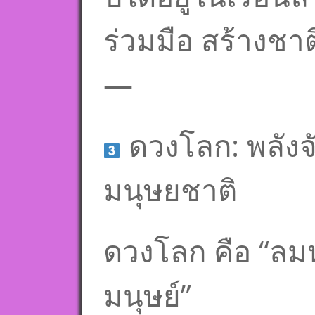
ร่วมมือ สร้างชาต
—
ดวงโลก: พลัง
มนุษยชาติ
ดวงโลก คือ “ลมห
มนุษย์”