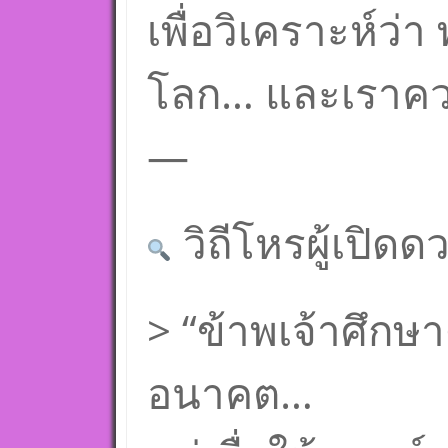
เพื่อวิเคราะห์ว่
โลก… และเราคว
—
วิถีโหรผู้เปิด
> “ข้าพเจ้าศึกษา
อนาคต…