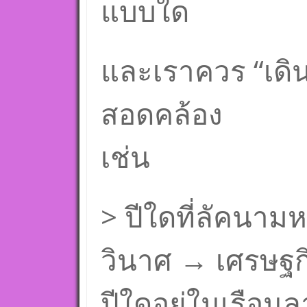
แบบใด
และเราควร “เดิน
สอดคล้อง
เช่น
> ปีใดที่ลัคนาม
วินาศ → เศรษฐกิ
ปีใดอยู่ในเรือน