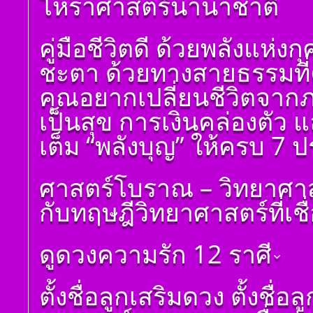
โหราศาสตร์นานาชาติ
โ ห ร า ส า ด (ฉบับ
เรียนรู้โดยไม่ต้องถาม)
โดย สอ้าน นาคเพชร
คู่มือชีวิตดี ด้วยพลังแห่
พูล(สีดิน) บทที่ ๒ พื้น
ฐาน
ชะตา ด้วยทางสายธรรมที่คุ
โ ห ร า ส า ด (ฉบับ
เรียนรู้โดยไม่ต้องถาม)
คุณอยากเปลี่ยนชีวิตจาก
โดย สอ้าน นาคเพชร
พูล (สีดิน) บทที่ ๓
เป็นสุข การเงินคล่องตัว 
ดวงดาวและเลขหมาย
แทนดาว
เต็ม “พลังบุญ” ให้ครบ 7
โ ห ร า ส า ด (ฉบับ
เรียนรู้โดยไม่ต้องถาม)
ศาสตร์โบราณ – วิทยาศาส
โดย สอ้าน นาคเพชร
พูล (สีดิน) บทที่ ๔ ที่มา
กับทฤษฎีวิทยาศาสตร์ที่เชื
ของดวง ๑๒ ราศีจักร
โ ห ร า ส า ด (ฉบับ
เรียนรู้โดยไม่ต้องถาม)
ดูดวงความรัก 12 ราศี
โดย สอ้าน นาคเพชร
พูล(สีดิน) บทที่ ๕
การนำเอาดวง ๘ ราศี
ดูดวงราศีเมษ
ตั้งชื่อลูกเสริมดวง ตั้งชื่
จักรมาเพื่อพยากรณ์
ดูดวงราศีพฤษภ
โ ห ร า ส า ด (ฉบับ