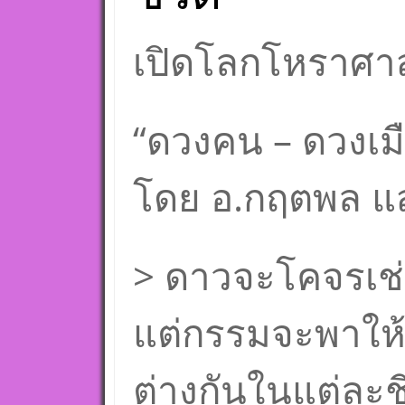
เปิดโลกโหราศาส
“ดวงคน – ดวงเม
โดย อ.กฤตพล แส
> ดาวจะโคจรเช
แต่กรรมจะพาให้
ต่างกันในแต่ละช