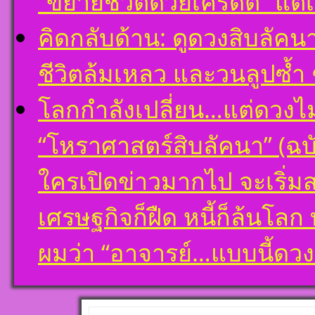
“ขยายชีวิตด้วยเครดิต” แต่
คิดกลับด้าน: ดูดวงสิบลัคน
ชีวิตล้มเหลว และวนลูปซ้ำ 
โลกกำลังเปลี่ยน…แต่ดวงไ
“โหราศาสตร์สิบลัคนา” (ฉบั
ใครเปิดข่าวมากไป จะเริ่ม
เศรษฐกิจก็ฝืด หนี้ก็ล้นโล
ผมว่า “อาจารย์…แบบนี้ด