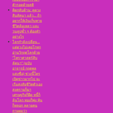
ตัวรอดด้วยสติ
คิดกลับด้าน: ดูดวง
สิบลัคนา แล้ว… ถ้า
อยากให้เงินเก็บหาย
ชีวิตล้มเหลว และ
วนลูปซ้ำ ๆ ต้องทำ
อย่างไร
โลกกำลังเปลี่ยน…
แต่ดวงไม่เคยโกหก
อ่านวิกฤตโลกด้วย
“โหราศาสตร์สิบ
ลัคนา” (ฉบับ
อาจารย์ กฤตพล
แสงซื่อ) ช่วงนี้ใคร
เปิดข่าวมากไป จะ
เริ่มสงสัยชีวิตตัวเอง
สงครามก็มา
เศรษฐกิจก็ฝืด หนี้ก็
ล้นโลก ทองก็พุ่ง หุ้น
ก็หลอก หลายคน
ถามผมว่า