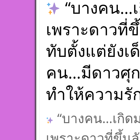
“บางคน…เก
เพราะดาวที่ข
ทับตั้งแต่ยังเ
คน…มีดาวศุกร
ทำให้ความรั
“บางคน…เกิดม
เพราะดาวที่ขึ้นล