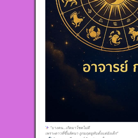
“บางคน…เกิดมาโชคไม่ดี
เพราะดาวที่ขึ้นลัคนา ถูกมฤตยูทับตั้งแต่ยังเด็ก”