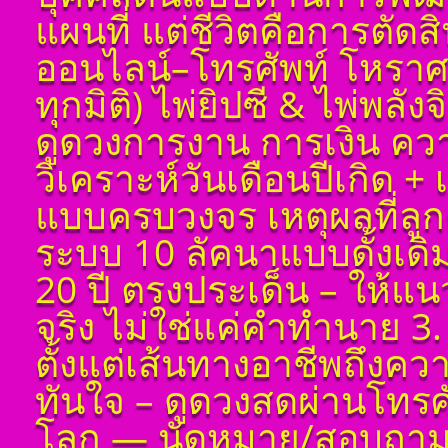
แผนที่ แต่ชีวิตคือการตัด
ออนไลน์–โทรศัพท์ โหราศ
ทุกมิติ) ไพ่ยิปซี & ไพ่พลัง
ดูดวงการงาน การเงิน ควา
วิเคราะห์วันเดือนปีเกิด 
แบบครบวงจร เหตุผลที่ลูกค
ระบบ 10 ลัคนาแบบดั้งเด
20 ปี ตรงประเด็น – ให้แ
จริง ไม่ใช่แค่คำทำนาย 3. 
ตั้งแต่เส้นทางอาชีพถึงค
ทันใจ – ดูดวงสดผ่านโทรศัพ
โลก — นัดหมาย/สอบถาม 