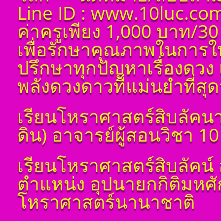
Line ID : www.10luc.com
ค่าครูเพียง 1,000 บาท/30
เพื่อรักษาคุณภาพในการใ
ปรึกษาทุกปัญหาเรื่องดวง 
พลังดวงดาวที่แม่นยำที่สุดว
เรียนโหราศาสตร์สิบลัคนา
ดิน) อาจารย์ผู้สอนวิชา 1
โ ห ร า ส า ด (ฉบับ
เรียนโหราศาสตร์สิบลัคน์ 
เรียนรู้โดยไม่ต้องถาม)
โดย สอ้าน นาคเพชร
ตำแหน่ง อุปนายกกิติมหศ
พูล(สีดิน) บทที่ ๑ บทนำ
โหราศาสตร์นานาชาติ
โ ห ร า ส า ด (ฉบับ
เรียนรู้โดยไม่ต้องถาม)
โดย สอ้าน นาคเพชร