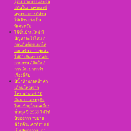
จุดเปราะบางและจุด
สกัดในดวงชะตาที่
ครูบาอาจารย์ท่าน
ให้เฝ้าระวังเป็น
พิเศษครับ
ได้ขึ้นบ้านใหม่ มี
ปัญหาอะไรไหม ?
ก่อนอื่นต้องแยกให้
ออกครับว่า “อยู่แล้ว
ไม่ดี” เกิดจาก ปัจจัย
กายภาพ / จิตใจ /
การเงิน มากกว่า
เรื่องลี้ลับ
ปีนี้ “ห้ามก่อหนี้” คำ
เตือนใหญ่จาก
โหราศาสตร์ 10
ลัคนา : เศรษฐกิจ
ไทยเข้าสู่โหมดเสี่ยง
ขั้นสูง ปี 2569 ไม่ใช่
ปีของการ “ขยาย
ชีวิตด้วยเครดิต” แต่
เป็นปีของการ เอา