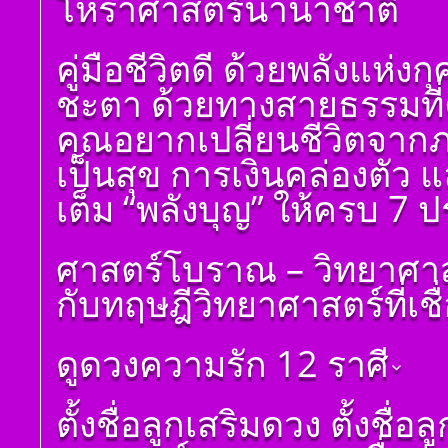
โหราศาสตร์นานาชาติ
โ ห ร า ส า ด (ฉบับ
เรียนรู้โดยไม่ต้องถาม)
โดย สอ้าน นาคเพชร
คู่มือชีวิตดี ด้วยพลังแห่
พูล(สีดิน) บทที่ ๒ พื้น
ฐาน
ชะตา ด้วยทางสายธรรมที่คุ
โ ห ร า ส า ด (ฉบับ
เรียนรู้โดยไม่ต้องถาม)
คุณอยากเปลี่ยนชีวิตจาก
โดย สอ้าน นาคเพชร
พูล (สีดิน) บทที่ ๓
เป็นสุข การเงินคล่องตัว 
ดวงดาวและเลขหมาย
แทนดาว
เต็ม “พลังบุญ” ให้ครบ 7
โ ห ร า ส า ด (ฉบับ
เรียนรู้โดยไม่ต้องถาม)
ศาสตร์โบราณ – วิทยาศาส
โดย สอ้าน นาคเพชร
พูล (สีดิน) บทที่ ๔ ที่มา
กับทฤษฎีวิทยาศาสตร์ที่เชื
ของดวง ๑๒ ราศีจักร
โ ห ร า ส า ด (ฉบับ
เรียนรู้โดยไม่ต้องถาม)
ดูดวงความรัก 12 ราศี
โดย สอ้าน นาคเพชร
พูล(สีดิน) บทที่ ๕
การนำเอาดวง ๘ ราศี
ดูดวงราศีเมษ
ตั้งชื่อลูกเสริมดวง ตั้งชื่
จักรมาเพื่อพยากรณ์
ดูดวงราศีพฤษภ
โ ห ร า ส า ด (ฉบับ