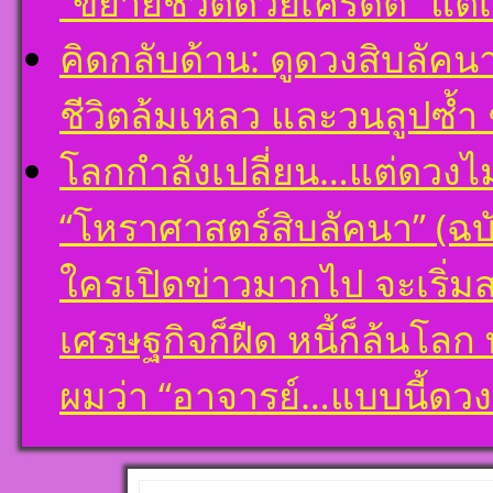
“ขยายชีวิตด้วยเครดิต” แต่
คิดกลับด้าน: ดูดวงสิบลัคน
ชีวิตล้มเหลว และวนลูปซ้ำ 
โลกกำลังเปลี่ยน…แต่ดวงไ
“โหราศาสตร์สิบลัคนา” (ฉบั
ใครเปิดข่าวมากไป จะเริ่ม
เศรษฐกิจก็ฝืด หนี้ก็ล้นโล
ผมว่า “อาจารย์…แบบนี้ด