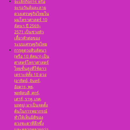
จะเลิกกิจการ หรือ
จะรอวันล้มละลาย
ดวงเศรษฐกิจไทยใน
มุมโหราศาสตร์ 10
ลัคนา ปี 2569–
2571 เป็นช่วงหัว
เลี้ยวหัวต่อของ
ระบบเศรษฐกิจไทย
การดูดวงสิบลัคนา
(หรือ 10 ลัคนา) เป็น
ศาสตร์โหราศาสตร์
ไทยชั้นสูงที่ใช้ดาว
เคราะห์ทั้ง 10 ดวง
(อาทิตย์, จันทร์,
อังคาร, พุธ,
พฤหัสบดี, ศุกร์,
เสาร์, ราหู, เกตุ,
มฤตยู) มาเป็นจุดตั้ง
ต้นในการพยากรณ์
ทำให้เห็นมิติของ
ดวงชะตาที่ลึกซึ้ง
และหลากหลายกว่า