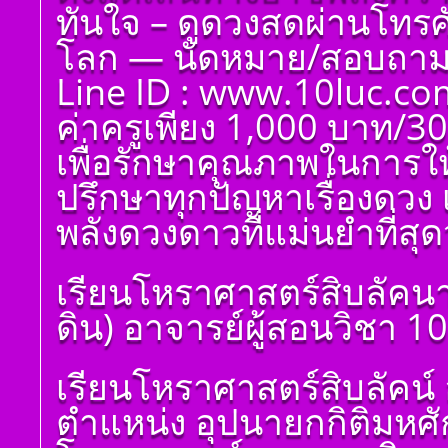
ทันใจ – ดูดวงสดผ่านโทรศัพ
โลก — นัดหมาย/สอบถาม 
Line ID : www.10luc.co
ค่าครูเพียง 1,000 บาท/30
เพื่อรักษาคุณภาพในการให
ปรึกษาทุกปัญหาเรื่องดวง 
พลังดวงดาวที่แม่นยำที่สุดว
เรียนโหราศาสตร์สิบลัคนา
ดิน) อาจารย์ผู้สอนวิชา 1
โ ห ร า ส า ด (ฉบับ
เรียนโหราศาสตร์สิบลัคน์ 
เรียนรู้โดยไม่ต้องถาม)
โดย สอ้าน นาคเพชร
ตำแหน่ง อุปนายกกิติมหศ
พูล(สีดิน) บทที่ ๑ บทนำ