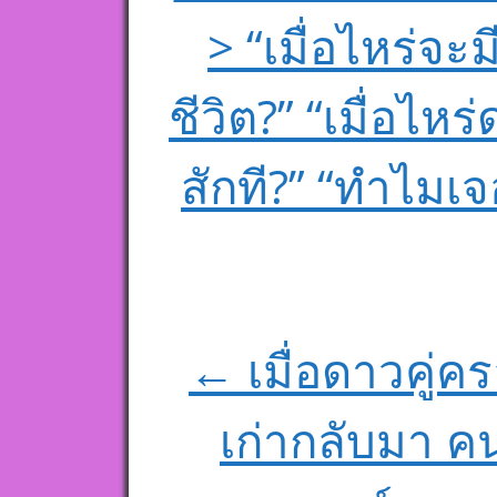
> “เมื่อไหร่จ
ชีวิต?” “เมื่อไห
สักที?” “ทำไมเ
← เมื่อดาวคู่ค
เก่ากลับมา คน