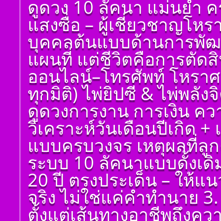
ดูดวง 10 ลัคนา แม่นยำ ค
แสงซื่อ – ผู้เชี่ยวชาญโห
บุคคลต้นแบบด้านการพัฒน
แผนที่ แต่ชีวิตคือการตัด
ออนไลน์–โทรศัพท์ โหราศ
ทุกมิติ) ไพ่ยิปซี & ไพ่พลัง
ดูดวงการงาน การเงิน ควา
วิเคราะห์วันเดือนปีเกิด 
แบบครบวงจร เหตุผลที่ลูกค
ระบบ 10 ลัคนาแบบดั้งเด
20 ปี ตรงประเด็น – ให้แ
จริง ไม่ใช่แค่คำทำนาย 3. 
ตั้งแต่เส้นทางอาชีพถึงค