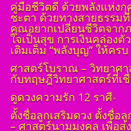
พูล(สีดิน) บทที่ ๒ พื้น
คู่มือชีวิตดี ด้วยพลังแห่
ฐาน
ชะตา ด้วยทางสายธรรมที่ค
โ ห ร า ส า ด (ฉบับ
เรียนรู้โดยไม่ต้องถาม)
คุณอยากเปลี่ยนชีวิตจาก
โดย สอ้าน นาคเพชร
พูล (สีดิน) บทที่ ๓
ใจเป็นสุข การเงินคล่องต
ดวงดาวและเลขหมาย
แทนดาว
เติมเต็ม “พลังบุญ” ให้ค
โ ห ร า ส า ด (ฉบับ
เรียนรู้โดยไม่ต้องถาม)
โดย สอ้าน นาคเพชร
ศาสตร์โบราณ – วิทยาศาส
พูล (สีดิน) บทที่ ๔ ที่มา
ของดวง ๑๒ ราศีจักร
กับทฤษฎีวิทยาศาสตร์ที่เชื
โ ห ร า ส า ด (ฉบับ
เรียนรู้โดยไม่ต้องถาม)
โดย สอ้าน นาคเพชร
ดูดวงความรัก 12 ราศี
พูล(สีดิน) บทที่ ๕
การนำเอาดวง ๘ ราศี
จักรมาเพื่อพยากรณ์
ดูดวงราศีเมษ
ตั้งชื่อลูกเสริมดวง ตั้งชื่
โ ห ร า ส า ด (ฉบับ
ดูดวงราศีพฤษภ
เรียนรู้โดยไม่ต้องถาม)
– ศาสตร์นามมงคล เพื่อส่
โดย สอ้าน นาคเพชร
ดูดวง ราศีเมถุน
พูล(สีดิน) บทที่ ๖ ดวง