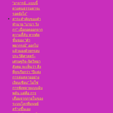
“อาจารย์…แบบนี้
ดวงคนธรรมดาจะ
รอดยังไง”
สาระสำคัญของคำ
ทำนาย “บาบา วัง
กา” เมื่อถอดออกจาก
ความลี้ลับ หากตัด
ชั้นของ “คำ
พยากรณ์” ออกไป
แล้วมองด้วยกรอบ
ประวัติศาสตร์–
เศรษฐกิจ–จิตวิทยา
สังคม จะเห็นว่า สิ่ง
ที่ถูกเรียกว่า “ปีแห่ง
การล่มสลายอย่าง
เงียบเชียบ” ไม่ใช่
การพังทลายแบบฉับ
พลัน แต่คือ การ
เสื่อมจากภายในของ
ระบบโลกที่มนุษย์
สร้างขึ้นเอง