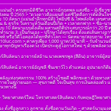
 แม่นยำ ครบทุกมิติชีวิต อาจารย์กฤตพล แสงซื่อ – ผู้เชี
งคม ปี 2565 > “ดวงดาวคือแผนที่ แต่ชีวิตคือการตัดสินใ
0 ลัคนา (แม่นยำลึกทุกมิติ) ไพ่ยิปซี & ไพ่พลังจิต เลขศาส
น & ธุรกิจ วิเคราะห์วันเดือนปีเกิด + เวลาตกฟาก + ชื่อ–น
บบ 10 ลัคนาแบบดั้งเดิม ผสานสถิติประสบการณ์กว่า 20 ปี 
ำทำนาย 3. เป็นกันเอง – ปรึกษาได้ทุกเรื่อง ตั้งแต่เส้นทา
ท์ หรือวิดีโอคอลได้ทุกที่ทั่วโลก — นัดหมาย/สอบถาม โท
.10luc.com > ค่าครูเพียง 1,000 บาท/30 นาที – รับจำนวน
าทุกปัญหาเรื่องดวง เปิดประตูสู่โอกาสใหม่ ๆ ด้วยพลังดวงดา
์สิบลัคนา อาจารย์สอ้าน นาคเพชรพูล (สีดิน) อาจารย์ผู้สอ
(ฉบับ
์สิบลัคน์ อาจารย์อัญชลี ชื่นเชาว์ไว ตำแหน่ง อุปนายกก
ต้องถาม)
คเพชร
ด้วยพลังแห่งกุศลกรรม 100% สร้างโชคดี พลิกชะตา ด้วยทางส
่ ๑ บทนำ
กภายในสู่ภายนอก — สุขภาพดี ใจเป็นสุข การเงินคล่องตัว แ
(ฉบับ
นวทางนี้
ต้องถาม)
คเพชร
วิทยาศาสตร์ใหม่ โหราศาสตร์สิบลัคนา กับทฤษฎีวิทยาศาสตร
๒ พื้น
มดวง ตั้งชื่อลูกสาว ลูกชาย ตั้งชื่อตามวันเกิด – ศาสตร์นาม
(ฉบับ