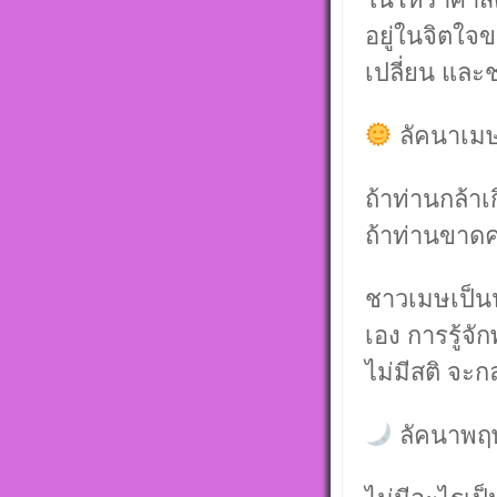
ตั้งดวงถอดดาว
โหราศาตร์ ๑๐
อยู่ในจิตใจ
ออกมาเป็นจุดอ
แข็งแก้ไขข้อบ
เปลี่ยน และ
ในพื้นดวงชาต
ลัคนาเมษ 
ถ้าท่านกล้า
ถ้าท่านขาดค
ชาวเมษเป็นน
เอง การรู้จั
ไม่มีสติ จะ
ลัคนาพฤษ