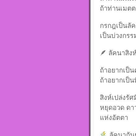
ถ้าท่านเมต
กรกฎเป็นลั
เป็นบ่วงกรรม
🪶 ลัคนาสิงห
ถ้าอยากเป็น
ถ้าอยากเป็
สิงห์เปล่งรัศ
หยุดอวด ดาว
แห่งอัตตา
ลัคนากัน