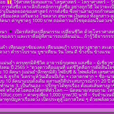
้อย
ใช้ศาสตร์ผสมผสาน “เลขศาสตร์ – โหราศาสตร์ – วันเดื
ต้องถาม)
ง การตั้งชื่อ เจาะลึกถึงหลักการตั้งชื่อ อย่างถูกวิธี ไม่ว
คเพชร
อว่าเป็นสุดยอดของศาสตร์ การตั้งชื่อ ซึ่งท่านสามารถกำหนดให้
่ ๓
รืองชื่อมงคล เสริมดวง โชคลาภ สุขภาพ เงินทอง ทั้งลูกสาว-ลู
ลขหมาย
ัคนา ค่าบูชาครู 1000 บาท ถอดดาวแก้ไขจุดอ่อนในดวงชาตา 
เกิดวัน
(ฉบับ
ัคนา
เปิดรหัสลับเปลี่ยนกรรม เปลี่ยนชีวิต ด้วยโหราศาส
เป็น
ต้องถาม)
วิตของเรา และเราคือผู้ที่สามารถเปลี่ยนมัน… ถ้ารู้วิธีจารกรร
ั้งชื่อ
คเพชร
าทักษา
่ ๔ ที่มา
อนคำ เทียนมหาชัยมงคล เทียนนพเก้า บรรจุดวงชาตา สะเดาะ
ราะห์
ีจักร
วงา ตําราโบราณ บูชาเทียน วัน ไหน ดี ข้างขึ้น ข้างแรม
ด้วย
(ฉบับ
 ลัคนา
ต้องถาม)
่อนจุด
 แม่นยำ ครบทุกมิติชีวิต อาจารย์กฤตพล แสงซื่อ – ผู้เชี
คเพชร
กพร่อง
งคม ปี 2565 > “ดวงดาวคือแผนที่ แต่ชีวิตคือการตัดสินใ
 ๕
า
0 ลัคนา (แม่นยำลึกทุกมิติ) ไพ่ยิปซี & ไพ่พลังจิต เลขศาส
๘ ราศี
น & ธุรกิจ วิเคราะห์วันเดือนปีเกิด + เวลาตกฟาก + ชื่อ–น
เกิดวัน
ากรณ์
บบ 10 ลัคนาแบบดั้งเดิม ผสานสถิติประสบการณ์กว่า 20 ปี 
 เป็น
ำทำนาย 3. เป็นกันเอง – ปรึกษาได้ทุกเรื่อง ตั้งแต่เส้นทา
(ฉบับ
ั้งชื่อ
ท์ หรือวิดีโอคอลได้ทุกที่ทั่วโลก — นัดหมาย/สอบถาม โท
ต้องถาม)
าทักษา
.10luc.com > ค่าครูเพียง 1,000 บาท/30 นาที – รับจำนวน
คเพชร
ราะห์
าทุกปัญหาเรื่องดวง เปิดประตูสู่โอกาสใหม่ ๆ ด้วยพลังดวงดา
่ ๖ ดวง
ด้วย
 ลัคนา
่อนจุด
(ฉบับ