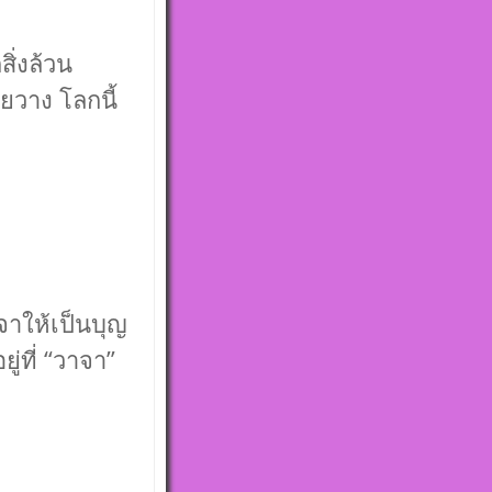
ิ่งล้วน
อยวาง โลกนี้
จาให้เป็นบุญ
่ที่ “วาจา”