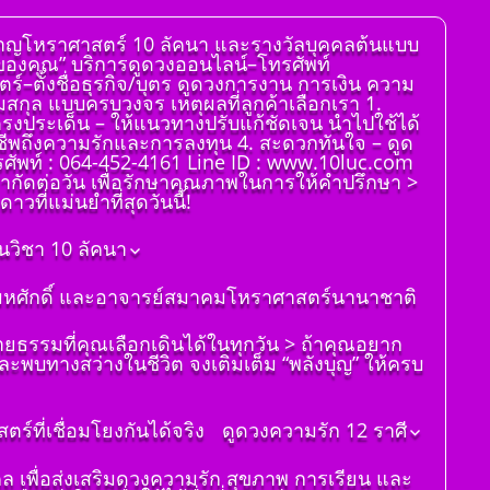
่ยวชาญโหราศาสตร์ 10 ลัคนา และรางวัลบุคคลต้นแบบ
จของคุณ” บริการดูดวงออนไลน์–โทรศัพท์
ตร์–ตั้งชื่อธุรกิจ/บุตร ดูดวงการงาน การเงิน ความ
ามสกุล แบบครบวงจร เหตุผลที่ลูกค้าเลือกเรา 1.
ตรงประเด็น – ให้แนวทางปรับแก้ชัดเจน นำไปใช้ได้
งอาชีพถึงความรักและการลงทุน 4. สะดวกทันใจ – ดูด
รศัพท์ : 064-452-4161 Line ID : www.10luc.com
จำกัดต่อวัน เพื่อรักษาคุณภาพในการให้คำปรึกษา >
วที่แม่นยำที่สุดวันนี้!
นวิชา 10 ลัคนา
ิติมหศักดิ์ และอาจารย์สมาคมโหราศาสตร์นานาชาติ
ายธรรมที่คุณเลือกเดินได้ในทุกวัน > ถ้าคุณอยาก
ละพบทางสว่างในชีวิต จงเติมเต็ม “พลังบุญ” ให้ครบ
์ที่เชื่อมโยงกันได้จริง
ดูดวงความรัก 12 ราศี
ดูดวงราศีเมษ
มงคล เพื่อส่งเสริมดวงความรัก สุขภาพ การเรียน และ