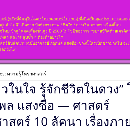
กพร่อง
ต้องถาม)
า
คเพชร
่ ๗ ดวง
เกิดวัน
ป็นมงคล
ห์ (หรือที่คุ้นหูในโคลงโหราศาสตร์โบราณ) ซึ่งถือเป็นจุดเปราะบางและจุด
อ เลข
่แล้วไม่ดี” เกิดจาก ปัจจัยกายภาพ / จิตใจ / การเงิน มากกว่าเรื่องลี้ลับ
(ฉบับ
ษา พลัง
จไทยเข้าสู่โหมดเสี่ยงขั้นสูง ปี 2569 ไม่ใช่ปีของการ “ขยายชีวิตด้วยเครดิ
ต้องถาม)
 ตั้ง
คเพชร
้มเหลว และวนลูปซ้ำ ๆ ต้องทำอย่างไร
วยโหรา
่ ๘ ดวง
สิบลัคนา” (ฉบับอาจารย์ กฤตพล แสงซื่อ) ช่วงนี้ใครเปิดข่าวมากไป จะเริ่มส
นา ออกมา
อดยังไง”
แข็ง
(ฉบับ
องในพื้น
ต้องถาม)
คเพชร
เกิดวัน
่ ๙ ดวง
es: ความรู้โหราศาสตร์
อดี เป็น
อดวง
ั้งชื่อ
ดาวในใจ รู้จักชีวิตในดวง”
าทักษา
(ฉบับ
ราะห์
ต้องถาม)
ด้วย
พล แสงซื่อ — ศาสตร์
คเพชร
 ลัคนา
่ ๑๐ ดวง
่อนจุด
กพร่อง
าสตร์ 10 ลัคนา เรื่องภา
า
เกิดวัน