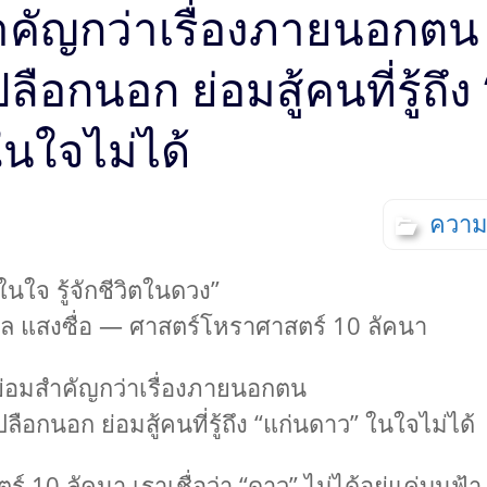
 เป็นมงคล
คัญกว่าเรื่องภายนอกตน คน
อ เลข
ษา พลัง
 ตั้ง
ลือกนอก ย่อมสู้คนที่รู้ถึง
วยโหรา
นา ออกมา
แข็ง
นใจไม่ได้
องในพื้น
เกิดวัน
 เป็นมงคล
ความ
อ เลข
ษา พลัง
 ตั้ง
ในใจ รู้จักชีวิตในดวง”
วยโหรา
นา ออกมา
ล แสงซื่อ — ศาสตร์โหราศาสตร์ 10 ลัคนา
แข็ง
องในพื้น
ย่อมสำคัญกว่าเรื่องภายนอกตน
เกิดวัน
ี เป็น
เปลือกนอก ย่อมสู้คนที่รู้ถึง “แก่นดาว” ในใจไม่ได้
ั้งชื่อ
าทักษา
ราะห์
 10 ลัคนา เราเชื่อว่า “ดาว” ไม่ได้อยู่แค่บนฟ้า