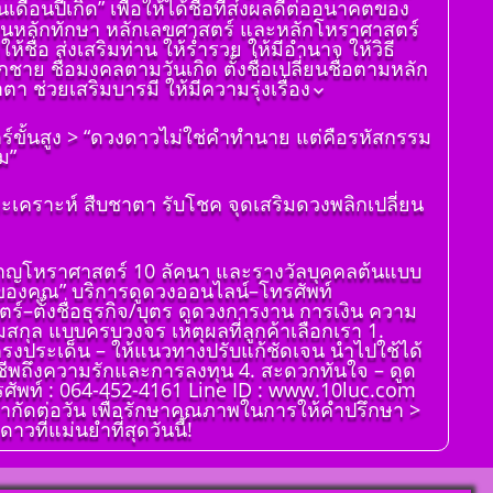
อนปีเกิด” เพื่อให้ได้ชื่อที่ส่งผลดีต่ออนาคตของ
ดูดวงราศีพฤษภ
่าจะเป็นหลักทักษา หลักเลขศาสตร์ และหลักโหราศาสตร์
ดูดวง ราศีเมถุน
ชื่อ ส่งเสริมท่าน ให้ร่ำรวย ให้มีอำนาจ ให้วิธี
กชาย ชื่อมงคลตามวันเกิด ตั้งชื่อเปลี่ยนชื่อตามหลัก
ดูดวง ราศีกรกฎ
ช่วยเสริมบารมี ให้มีความรุ่งเรื่อง
ดูดวง ราศีสิงห์
ตร์ขั้นสูง > “ดวงดาวไม่ใช่คำทำนาย แต่คือรหัสกรรม
ดูดวง ราศีกันย์
ม”
ดูดวงราศีตุลย์
ดูดวง ราศีพิจิก
เคราะห์ สืบชาตา รับโชค จุดเสริมดวงพลิกเปลี่ยน
ดูดวง ราศีธนู
ดูดวง ราศีมังกร
่ยวชาญโหราศาสตร์ 10 ลัคนา และรางวัลบุคคลต้นแบบ
จของคุณ” บริการดูดวงออนไลน์–โทรศัพท์
ราศีมีน
ตร์–ตั้งชื่อธุรกิจ/บุตร ดูดวงการงาน การเงิน ความ
ดูดวง ราศีกุมภ์
ามสกุล แบบครบวงจร เหตุผลที่ลูกค้าเลือกเรา 1.
ตรงประเด็น – ให้แนวทางปรับแก้ชัดเจน นำไปใช้ได้
งอาชีพถึงความรักและการลงทุน 4. สะดวกทันใจ – ดูด
รศัพท์ : 064-452-4161 Line ID : www.10luc.com
จำกัดต่อวัน เพื่อรักษาคุณภาพในการให้คำปรึกษา >
วที่แม่นยำที่สุดวันนี้!