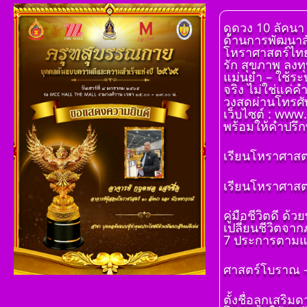
ดูดวง 10 ลัคนา
ด้านการพัฒนาสั
โหราศาสตร์ไทย 1
รัก สุขภาพ ลงทุ
แม่นยำ – ใช้ระ
จริง ไม่ใช่แค่ค
วงสดผ่านโทรศัพ
เว็บไซต์ : www
พร้อมให้คำปรึกษ
เรียนโหราศาสตร
โ ห ร า ส า ด 
เรียนโหราศาสตร
เรียนรู้โดยไม่
โดย สอ้าน นา
คู่มือชีวิตดี 
พูล(สีดิน) บทที
เปลี่ยนชีวิตจา
โ ห ร า ส า ด 
7 ประการตามแ
เรียนรู้โดยไม่
โดย สอ้าน นา
ศาสตร์โบราณ – 
พูล(สีดิน) บทที่ 
ฐาน
ตั้งชื่อลูกเสริ
โ ห ร า ส า ด 