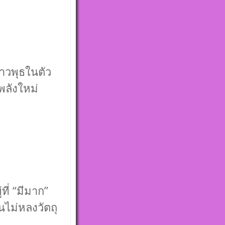
ดาวพุธในตัว
พลังใหม่
ี่ “มีมาก”
นไม่หลงวัตถุ