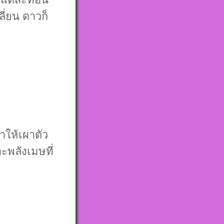
ี่ยน ดาวก็
าให้เผาตัว
าะพลังเมษที่