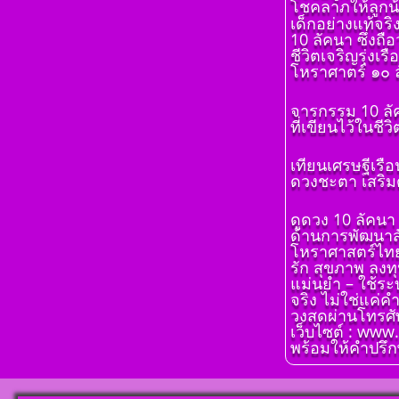
โชคลาภให้ลูกน
เรียนรู้โดยไม่
เด็กอย่างแท้จริ
โดย สอ้าน นา
10 ลัคนา ซึ่งถื
พูล (สีดิน) บทที
ชีวิตเจริญรุ่งเ
ดวงดาวและเ
โหราศาตร์ ๑๐ ล
แทนดาว
ตั้งชื่อมงคลคน
โ ห ร า ส า ด 
จารกรรม 10 ล
จันทร์ ตั้งชื่อดี 
เรียนรู้โดยไม่
ที่เขียนไว้ในชี
มงคล ชื่อมงคล ต
โดย สอ้าน นา
เลขศาสตร์ มห
พูล (สีดิน) บทที
เทียนเศรษฐีเรื
พลังดาวพระเค
ของดวง ๑๒ ราศ
ดวงชะตา เสริมด
ตั้งดวงถอดดาว
โ ห ร า ส า ด 
โหราศาตร์ ๑๐
เรียนรู้โดยไม่
ออกมาเป็นจุดอ
ดูดวง 10 ลัคนา
โดย สอ้าน นา
แข็งแก้ไขข้อบ
ด้านการพัฒนาสั
พูล(สีดิน) บทที่
ในพื้นดวงชาต
โหราศาสตร์ไทย 1
การนำเอาดวง 
รัก สุขภาพ ลงทุ
ตั้งชื่อมงคลคน
จักรมาเพื่อพย
แม่นยำ – ใช้ระ
อังคาร ตั้งชื่อดี
จริง ไม่ใช่แค่ค
โ ห ร า ส า ด 
มงคล ชื่อมงคล ต
วงสดผ่านโทรศัพ
เรียนรู้โดยไม่
เลขศาสตร์ มห
เว็บไซต์ : www
โดย สอ้าน นา
พลังดาวพระเค
พร้อมให้คำปรึกษ
พูล(สีดิน) บทที
ตั้งดวงถอดดาว
ทักษา
โหราศาตร์ ๑๐
ออกมาเป็นจุดอ
โ ห ร า ส า ด 