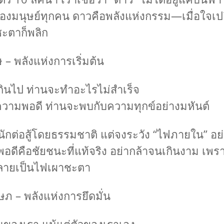
ด้วย
 ลัคนา
ของมนุษย์ทุกคน ดาวคือพลังแห่งกรรม—เมื่อใจเปล
่อนจุด
กพร่อง
ชะตาก็พลิก
า
– พลังแห่งการเริ่มต้น
เกินไป ท่านจะทำอะไรไม่สำเร็จ
วามพอดี ท่านจะพบกับความทุกข์อย่างมหันต์
ักต่อสู้โดยธรรมชาติ แต่จงระวัง “ไฟภายใน” อย่
กพอดีคือชัยชนะที่แท้จริง อย่ากล้าจนเกินงาม เพร
กลายเป็นไฟเผาชะตา
ภ – พลังแห่งการยึดมั่น