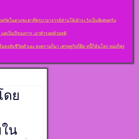
สกัดในดวงชะตาที่ครูบาอาจารย์ท่านให้เฝ้าระวังเป็นพิเศษครับ
ต” แต่เป็นปีของการ เอาตัวรอดด้วยสติ
งสัยชีวิตตัวเอง สงครามก็มา เศรษฐกิจก็ฝืด หนี้ก็ล้นโลก ทองก็พุ่ง
 โดย
ยใน