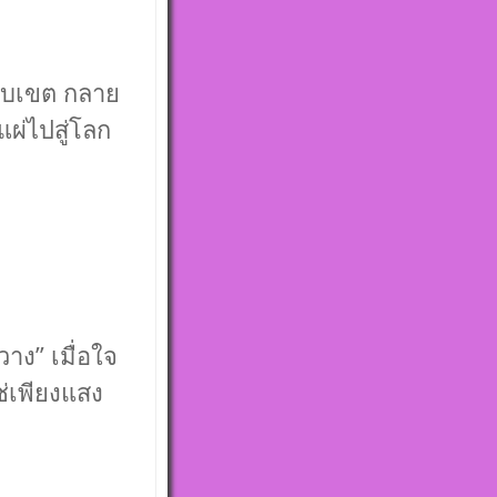
อบเขต กลาย
แผ่ไปสู่โลก
วาง” เมื่อใจ
่เพียงแสง