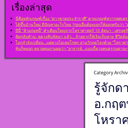
แข็งแก้ไขข้อบ
เรียนรู้โดยไม่
เรื่องล่าสุด
ในพื้นดวงชาต
โดย สอ้าน นา
พูล(สีดิน) บทที
ตั้งชื่อมงคลคน
ราศีจักร
พุธ ตั้งชื่อดี เ
นี่คือหลักเกณฑ์เรื่อง “ดาวฆาตประจำราศี” ตามเกณฑ์ทวารทศเคราะ
ชื่อมงคล ตั้งชื่
ได้ขึ้นบ้านใหม่ มีปัญหาอะไรไหม ?ก่อนอื่นต้องแยกให้ออกครับว่า “อยู
โ ห ร า ส า ด 
ศาสตร์ มหาทัก
ปีนี้ “ห้ามก่อหนี้” คำเตือนใหญ่จากโหราศาสตร์ 10 ลัคนา : เศรษฐกิ
เรียนรู้โดยไม่
ดาวพระเคราะห์
โดย สอ้าน นา
คิดกลับด้าน: ดูดวงสิบลัคนา แล้ว… ถ้าอยากให้เงินเก็บหาย ชีวิตล
ดวงถอดดาวด้
พูล(สีดิน) บทที
โลกกำลังเปลี่ยน…แต่ดวงไม่เคยโกหก อ่านวิกฤตโลกด้วย “โหราศาสตร์
ศาตร์ ๑๐ ลัค
เกษตร
หุ้นก็หลอก หลายคนถามผมว่า “อาจารย์…แบบนี้ดวงคนธรรมดาจะร
เป็นจุดอ่อนจุด
โ ห ร า ส า ด 
แก้ไขข้อบกพร่
เรียนรู้โดยไม่
ดวงชาตา
โดย สอ้าน นา
ตั้งชื่อมงคลคน
พูล(สีดิน) บทที
Category Archiv
พฤหัสบดี ตั้งชื่
ปรเกษตร (หรื
มงคล ชื่อมงคล ต
ประ)
รู้จัก
เลขศาสตร์ มห
โ ห ร า ส า ด 
พลังดาวพระเค
เรียนรู้โดยไม่
ตั้งดวงถอดดาว
อ.กฤต
โดย สอ้าน นา
โหราศาตร์ ๑๐
พูล(สีดิน) บทที
ออกมาเป็นจุดอ
มหาอุจ
แข็งแก้ไขข้อบ
โหราศ
ในพื้นดวงชาต
ตั้งชื่อมงคลคน